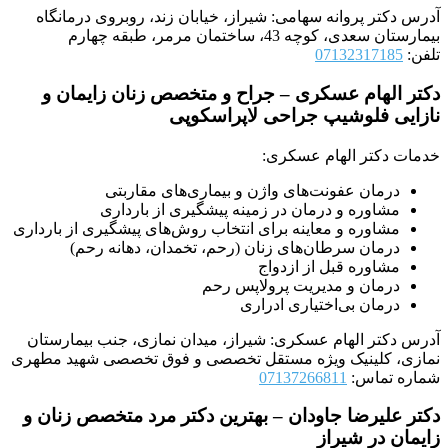
آدرس دکتر پروانه سهامی: شیراز، خیابان زند، روبروی درمانگاه
بیمارستان سعدی، کوچه 43، ساختمان مرمر، طبقه چهارم
تلفن:
07132317185
دکتر الهام عسکری – جراح و متخصص زنان زایمان و
نازایی فلوشیپ جراحی لاپراسکوپی
خدمات دکتر الهام عسکری:
درمان عفونت‌های واژن و بیماری‌های مقاربتی
مشاوره و درمان در زمینه پیشگیری از بارداری
مشاوره و معاینه برای انتخاب روش‌های پیشگیری از بارداری
درمان سرطان‌های زنان (رحم، تخمدان، دهانه رحم)
مشاوره قبل از ازدواج
درمان و مدیریت پرولاپس رحم
درمان بی‌اختیاری ادراری
آدرس دکتر الهام عسکری: شیراز، میدان نمازی، جنب بیمارستان
نمازی، کلینیک ویژه مستقل تخصصی و فوق تخصصی شهید مطهری
شماره تماس:
07137266811
دکتر علیرضا جاودان – بهترین دکتر مرد متخصص زنان و
زایمان در شیراز