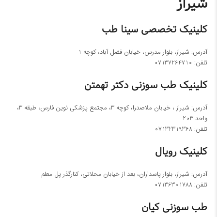
شیراز
کلینیک تخصصی سینا طب
آدرس: شیراز، بلوار مدرس، خیابان فضل آباد، کوچه 1
تلفن:
07137264710
کلینیک طب سوزنی دکتر تهمتن
آدرس: شیراز ، خیابان ملاصدرا، کوچه 3، مجتمع پزشکی نوین فارس، طبقه 3،
واحد 203
تلفن:
07132319368
کلینیک رویال
آدرس: شیراز، بلوار پاسداران، بعد از خیابان محلاتی، کنارگذر پل معلم
تلفن:
07136301788
طب سوزنی کیان