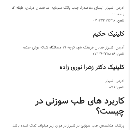
آدرس: شیراز، ابتدای ملاصدرا، جنب بانک سرمایه، ساختمان عرفان، طبقه 3،
واحد 11
تلفن:
07132319628
کلینیک حکیم
آدرس: شیراز خیابان فرهنگ شهر کوچه 19 درمانگاه شبانه روزی حکیم
تلفن:
07136325816
کلینیک دکتر زهرا نوری زاده
آدرس: شیراز
تلفن:
071
کاربرد های طب سوزنی در
چیست؟
پزشک متخصص طب سوزنی در شیراز در موارد زیر میتواند کمک کننده باشد.