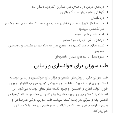
درد‌های مزمن در ناحیه‌ی سر، میگرن، کمردرد، دندان‌ درد
گرفتگی‌ های دوران قاعدگی بانوان
درد زایمان
سندرم تونل کارپال به‌معنی فشار‌ بر عصب مچ دست که منجربه بی‌حس شدن
سرانگشتان می‌شود
آسم، خس خس سینه
دردهای ناشی از ترک مواد مخدر
فیبرومیالژیا یا درد گسترده در سطح بدن به ویژه درد در عضلات و بافت‌های
نرم بدن؛
میوفاسیال یا دردهای مزمن ماهیچه‌ای
طب سوزنی برای جوانسازی و زیبایی
طب سوزنی یکی از روش‌های طبیعی و مؤثر برای جوانسازی و زیبایی پوست
است. این روش با تحریک نقاط خاص صورت و گردن، موجب افزایش جریان
خون، تولید کلاژن و الاستین، و بهبود تغذیه سلول‌های پوست می‌شود. این
اقدامات به کاهش چین و چروک‌ها، روشن‌تر شدن پوست، بهبود الاستیسیته و
کاهش پف و تیرگی زیر چشم کمک می‌کند. طب سوزنی روشی غیرجراحی و
بدون عوارض جانبی است که می‌تواند به طور طبیعی پوست را شاداب‌تر و
جوان‌تر کند.