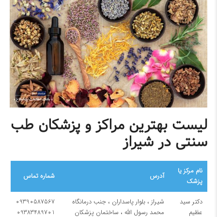
لیست بهترین مراکز و پزشکان طب
سنتی در شیراز
نام مرکز یا
آدرس
شماره تماس
پزشک
دکتر سید
شیراز ، بلوار پاسداران ، جنب درمانگاه
09390587567
عظیم
محمد رسول الله ، ساختمان پزشکان
09383489701