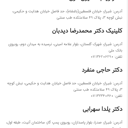
آدرس: شیراز، خیابان فلسطین(باغشاه)، حد فاصل خیابان هدایت و حکیمی،
نبش کوچه 3، پلاک 49 سلامتکده طب سنتی
کلینیک ​دکتر محمدرضا دیدبان
آدرس: شیراز، شهرک گلستان، بلوار علامه امینی، نرسیده به میدان دوم، روبروی
بانک ملی
تلفن:
07136206290
دکتر حاجی منفرد
آدرس: شیراز، خیابان فلسطین، حد فاصل خیابان هدایت و حکیمی، نبش کوچه
3، پلاک 49 سلامتکده طب سنتی
تلفن:
07132340460
دکتر یلدا سهرابی
آدرس: شیراز، صدرا، بلوار پاسداران، روبروی پمپ گاز، ساختمان آنیت، طبقه اول،