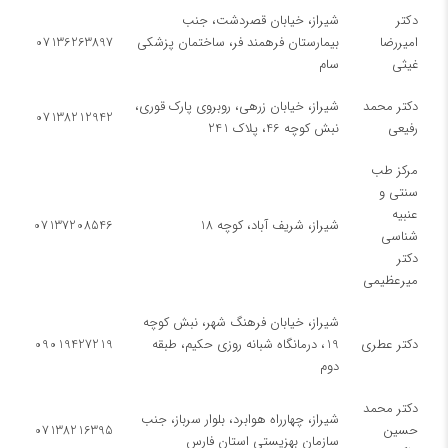
دكتر
شیراز، خيابان قصردشت، جنب
اميررضا
بیمارستان فرهمند فر، ساختمان پزشکی
07136263897
غيثی
سام
دکتر محمد
شیراز، خیابان زرهی، روبروی پارک قوری،
07138212942
رفیعی
نبش کوچه 46، پلاک 241
مرکز طب
سنتی و
عنبیه
شیراز، شریف آباد، کوچه 18
07137208546
شناسی
دکتر
میرعظیمی
شیراز، خیابان فرهنگ شهر، نبش کوچه
دکتر عطری
19، درمانگاه شبانه روزی حکیم، طبقه
09019427219
دوم
دکتر محمد
شیراز، چهارراه هوابرد، بلوار سرباز، جنب
حسین
07138216395
سازمان بهزیستی استان فارس