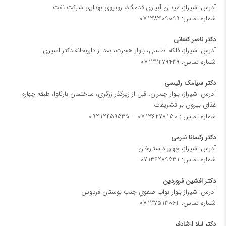
آدرس: شیراز، ميدان آبياری قدمگاه، روبروی بهداری شركت نفت
شماره تماس:
07138309099
دکتر ناصر کنعانی
آدرس: شیراز، فلکه اطلسی، بلوار هجرت، بعد از داروخانه دکتر اسیری
شماره تماس:
07132279439
دکتر سیامک رئیسی
آدرس: شیراز، بلوار چمران، قبل از زیرگذر زرگری، ساختمان بارثاوا، طبقه چهارم
غذای بیرون بر تشریفات
شماره تماس :
07136278150
–
09212459535
دکتر رکسانا نیرمی
آدرس: شیراز، چهارراه ستارخان
شماره تماس:
07136289531
دكتر افشين فروردين
آدرس: شيراز بلوار نواب صفوي جنب بوستان فردوس
شماره تماس:
07137513062
دکتر لیلا ارشادفر