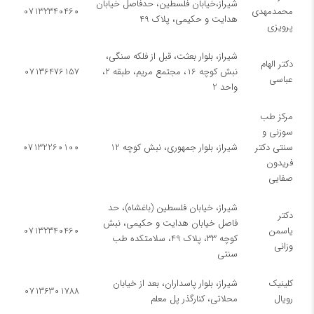
شیراز،خیابان فلسطین، حدفاصل خیابان
محمدمهدی
07132340460
هدایت و حکیمی، پلاک 49
پرویزی
شیراز، بلوار بعثت، قبل از فلکه سنگی،
دکتر الهام
نبش کوچه 16، مجتمع مریم، طبقه 2،
07136476157
عباسی
واحد 2
مرکز طب
سوزنی و
سنتی دکتر
شیراز، بلوار جمهوری، نبش کوچه 12
07132260100
فریدون
صفایی
شیراز، خیابان فلسطین (باغشاه)، حد
دکتر
فاصل خیابان هدایت و حکیمی، نبش
یاسمن
07132340460
کوچه ۳3، پلاک 49، سلامتکده طب
وزانی
سنتی
کلینیک
شیراز، بلوار پاسداران، بعد از خیابان
07136301788
رویال
محلاتی، کنارگذر پل معلم