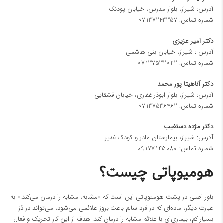
آدرس: شیراز، بلوار مدرس، خیابان پودنک
شماره تماس:
07137243357
دکتر امیر عزیزی
آدرس : شیراز، خیابان بنی هاشمی
شماره تماس:
07137532022
دكتر آناهيتا پور محمد
آدرس: شيراز، بلوار ابوذر غفاری، خیابان قشقايی
شماره تماس:
07137536462
دكتر مژده دستغيب
آدرس: شيراز، بيمارستان مادر و كودک غدير
شماره تماس:
09177145080
هومیوپاتی چیست؟
باور اصلی در پشت هومئوپاتی این است که «مشابه، مشابه را درمان می‌کند.» به
عبارت دیگر، ماده‌ای که در فرد سالم باعث بروز علائمی می‌شود، می‌تواند در دُز
بسیار کم، بیماری‌ای با علائم مشابه را درمان کند. هدف از این کار تحریک و فعال