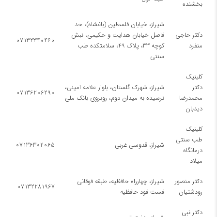
بخشنده
شیراز، خیابان فلسطین (باغشاه)، حد
دکتر حاجی
فاصل خیابان هدایت و حکیمی، نبش
07132340460
منفرد
کوچه ۳3، پلاک 49، سلامتکده طب
سنتی
کلینیک ​
دکتر
شیراز، شهرک گلستان، بلوار علامه امینی،
07136206290
محمدرضا
نرسیده به میدان دوم، روبروی بانک ملی
دیدبان
کلینیک
طب سنتی
شیراز، قدوسی غربی
07136302065
درمانگاه
میلاد
دکتر منصور
شیراز، چهارراه حافظیه، طبقه فوقانی
07132281967
رودشتیان
فست فود حافظیه
دکتر نبی