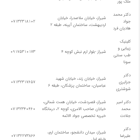
ملک پور
دكتر محمد
شیراز، خيابان ملاصدرا، خيابان
جواد
07132318102
ارديبهشت، ساختمان آيينه، طبقه 2
هاديان فرد
کلینیک
زیبایی و
شیراز -بلوار ارم نبش کوچه 4
09175310173
طب سنتی
سونا
دكتر
شیراز، خيابان زند، خيابان شهيد
جزايری
07132317657
عباسيان، ساختمان پزشكان، طبقه 6
شوشتری
دکتر امیر
شیراز، قصردشت، خیابان همت شمالی،
محمد
خیابان صاحب الامری، کوچه 2، درمانگاه
07132340460
جلادت
خیریه تخصصی جواد الائمه
دكتر
شیراز، میدان دانشجو، ساختمان ارم،
عليرضا
07132273866
طبقه اول