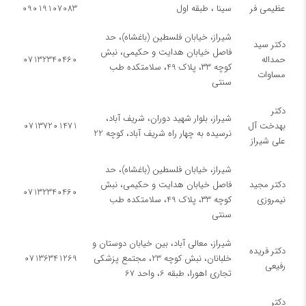
عظیمی فر
سینا ، طبقه اول
09019107083
شیراز، خیابان فلسطین (باغشاه)، حد
دکتر سید
فاصل خیابان هدایت و حکیمی، نبش
حمداله
07132340460
کوچه ۳3، پلاک 49، سلامتکده طب
مساوات
سنتی
دکتر
شیراز، بلوار شهید دوران، شریف آباد،
بهدخت آل
07137201471
نرسیده به چهار راه شریف آباد، کوچه 22
علی شیراز
شیراز، خیابان فلسطین (باغشاه)، حد
دکتر مجید
فاصل خیابان هدایت و حکیمی، نبش
07132340460
نیمروزی
کوچه ۳3، پلاک 49، سلامتکده طب
سنتی
شیراز، معالی آباد، بین خیابان دوستان و
دکتر فریده
خلبانان، نبش کوچه 23، مجتمع پزشکی
07136341269
رفیعی
تجاری اهورا، طبقه 6، واحد 67
دکتر