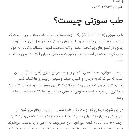
واحد 2
تلفن:
07136435370
طب سوزنی چیست؟
طب سوزنی (Acupuncture) یکی از شاخه‌های اصلی طب سنتی چین است که
بیش از 6000 سال قدمت دارد. این روش درمانی، که در سال‌های اخیر توجه
زیادی در کشورهای پیشرفته مانند ایالات متحده، اروپا، استرالیا و کانادا به خود
جلب کرده است، بر اساس اصول تقویت و تعادل جریان انرژی در بدن بنا شده
است.
در طب سوزنی، هدف اصلی تنظیم و بهبود جریان انرژی (چی یا Qi) در بدن
است که می‌تواند به درمان و کنترل طیف وسیعی از بیماری‌ها کمک کند.
تحقیقات و تجربیات بسیاری نشان داده‌اند که این روش می‌تواند تأثیرات مثبت
و مؤثری در بهبود سلامت عمومی، کاهش درد و رفع اختلالات مختلف داشته
باشد.
در این شیوه درمانی که توسط
دکتر طب سنتی در شیراز
انجام می شود، از
سوزن‌های بسیار نازک برای تحریک نقاط خاصی از بدن استفاده می‌شود که به
آن‌ها « upuncture» گفته می‌شود. این سوزن‌ها به آرامی وارد پوست می‌شوند
و باعث فعال‌سازی فرآیندهای طبیعی بدن برای درمان بیماری‌ها و بهبود عملکرد