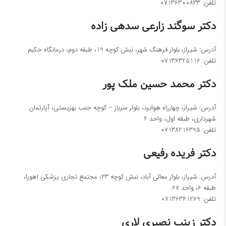
تلفن:
07136300833
دکتر سوگند زارعی سدهی زاده
آدرس: شیراز، بلوار فرهنگ شهر، نبش کوچه 19، طبقه دوم، درمانگاه حکیم
تلفن:
07136325116
دکتر محمد حسین ملک پور
آدرس: شیراز، چهارراه هوابرد، بلوار سرباز – کوچه جنب بهزیستی، آپارتمان
شهرداری، طبقه اول، واحد 2
تلفن:
07138216395
دکتر فریده رفیعی
آدرس: شیراز، بلوار معالی آباد، نبش کوچه 23، مجتمع تجاری پزشکی اهورا،
طبقه 6، واحد 67
تلفن:
07136341269
دکتر زینب نصیری لاری