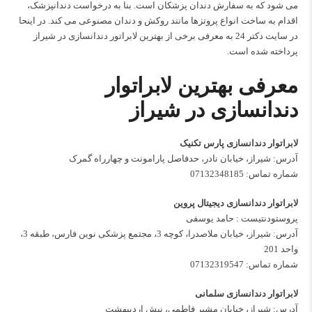
می شود که به سفارش دندان پزشکان است. بنا به درخواست دندانپزشک،
اقدام به ساخت انواع پروتزها مانند روکش و دندان مصنوعی می کند. در اینحا
در سایت دکتر 24 به معرفی برخی از بهترین لابراتور دندانسازی در شیراز
پرداخته شده است.
معرفی بهترین لابراتوار
دندانسازی در شیراز
لابراتوار دندانسازی پارس تکنیک
آدرس: شیراز، خیابان نادر، حدفاصل پارامونت و چهارراه گمرک
شماره تماس:
07132348185
لابراتوار دندانسازی دیجیتال پروین
پروستودنتیست : حامد یوسفی
آدرس: شیراز، خیابان ملاصدرا، کوچه 3، مجتمع پزشکی نوین فارس، طبقه 3،
واحد 201
شماره تماس:
07132319547
لابراتوار دندانسازی سلمانی
آدرس: شیراز، خیابان مشیر فاطمی، نبش اردیبهشت