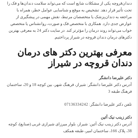
دندان‌قروچه یکی از مشکلات شایع است که می‌تواند سلامت دندان‌ها و فک را
تحت تأثیر قرار دهد. تشخیص به موقع و شناسایی عوامل خطر، همراه با
مراجعه به دندان‌پزشک یا متخصصان مرتبط، نقش مهمی در پیشگیری از
عوارض جدی دارد. همکاری با متخصص فک و صورت، روانشناس یا متخصص
خواب می‌تواند روند درمان را مؤثرتر کند. در سایت دکتر 24 به معرفی بهترین
دکترهای درمان دندان قروچه در شیراز پرداختیم.
معرفی بهترین دکتر های درمان
دندان قروچه در شیراز
دکتر علیرضا دانشگر
آدرس دکتر علیرضا دانشگر: شیراز، فرهنگ شهر، بین کوچه 18 و 20، ساختمان
فرهنگ طبقه 3
تلفن دکتر علیرضا دانشگر:
07136334242
دکتر زینب نیک آئین
آدرس دکتر زینب نیک آئین: شیراز، بلوار میرزای شیرازی غربی (صنایع)، کوچه
38، پلاک 166، ساختمان امیر، طبقه همکف