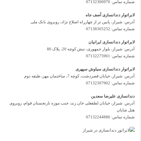
شماره تماس:
07132306970
لابراتوار دندانسازی آصف جاه
آدرس: شیراز، پایین تر از چهارراه اصلاح نژاد، روبروی بانک ملی
شماره تماس:
07138305252
لابراتوار دندانسازی ایرانیان
آدرس: شیراز، بلوار جمهوری، نبش کوچه 20، پلاک 80
شماره تماس:
07132275961
لابراتوار دندانسازی سیاوش سپهری
آدرس: شیراز، خیابان قصردشت، کوچه 7، ساختمان مهر، طبقه دوم
شماره تماس:
07132307902
دندانسازی علیرضا سعدین
آدرس: شیراز، خیابان لطفعلی خان زند، جنب موزه نارنجستان قوام، روبروی
هتل شایان
شماره تماس:
07132244886