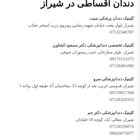
دندان اقساطی در شیراز
کلینیک دندان پزشکی سیب
شيراز بلوار بعثت خيابان شهيد رضايي روبروي درب استخر حجاب
07132340707
کلینیک تخصصی دندانپزشکی دکتر مسعود کشاورز
شیراز، بلوار ستارخان، جنب رستوران صوفی
09173151075
07136491690
کلینیک دندانپزشکی سرو
شیراز، قدوسی غربی، بعد از کوچه 23، ساختمان آنا، طبقه اول، واحد 3
09170017399
07136329103
کلینیک دندانپزشکی دکتر جم
شیراز، معالی آباد، کوچه 10 خلبانان
07136356074
09020075677