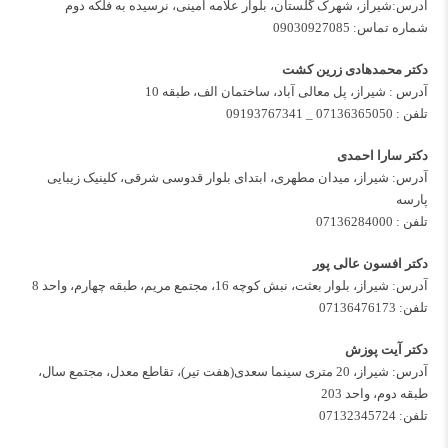
آدرس:شیراز، شهرک گلستان، بلوار علامه امینی، نرسیده به فلکه دوم
شماره تماس:
09030927085
دکتر محمدهادی زرین کشت
آدرس : شیراز، پل معالی آباد، ساختمان الف، طبقه 10
تلفن :
07136365050
_
09193767341
دکتر سارا احمدی
آدرس: شیراز، میدان مطهری، ابتدای بلوار قدوسی شرقی، کلینیک زیبایی
پارسه
تلفن :
07136284000
دکتر افسون عالی پور
آدرس: شیراز، بلوار بعثت، نبش کوچه 16، مجتمع مریم، طبقه چهارم، واحد 8
تلفن:
07136476173
دکتر آیت پوزش
آدرس: شیراز، 20 متری سینما سعدی(هفت تیر)، تقاطع معدل، مجتمع سال،
طبقه دوم، واحد 203
تلفن:
07132345724