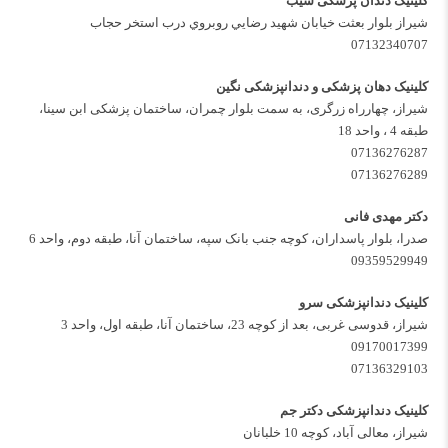
کلینیک دندان پزشکی سیب
شيراز بلوار بعثت خيابان شهيد رضايي روبروي درب استخر حجاب
07132340707
کلینیک دهان پزشکی و دندانپزشکی نگین
شیراز، چهارراه زرگری، به سمت بلوار چمران، ساختمان پزشکی ابن سینا،
طبقه 4 ، واحد 18
07136276287
07136276289
دکتر مهدی فانی
صدرا، بلوار پاسداران، کوچه جنب بانک سپه، ساختمان آنا، طبقه دوم، واحد 6
09359529949
کلینیک دندانپزشکی سرو
شیراز، قدوسی غربی، بعد از کوچه 23، ساختمان آنا، طبقه اول، واحد 3
09170017399
07136329103
کلینیک دندانپزشکی دکتر جم
شیراز، معالی آباد، کوچه 10 خلبانان