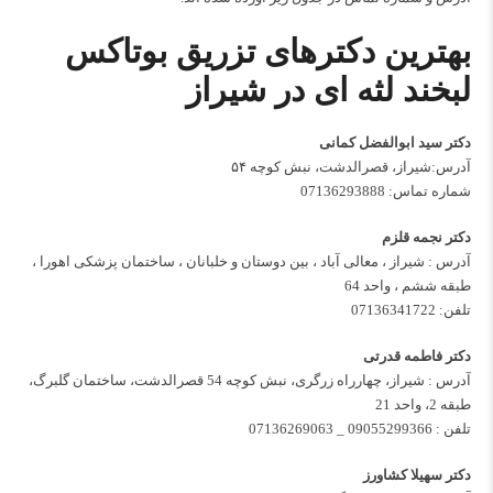
بهترین دکترهای تزریق بوتاکس
لبخند لثه ای در شیراز
دکتر سید ابوالفضل کمانی
آدرس:شیراز، قصرالدشت، نبش کوچه ۵۴
شماره تماس:
07136293888
دکتر نجمه قلزم
آدرس : شیراز ، معالی آباد ، بین دوستان و خلبانان ، ساختمان پزشکی اهورا ،
طبقه ششم ، واحد 64
تلفن:
07136341722
دکتر فاطمه قدرتی
آدرس : شیراز، چهارراه زرگری، نبش کوچه 54 قصرالدشت، ساختمان گلبرگ،
طبقه 2، واحد 21
تلفن :
09055299366
_
07136269063
دکتر سهیلا کشاورز