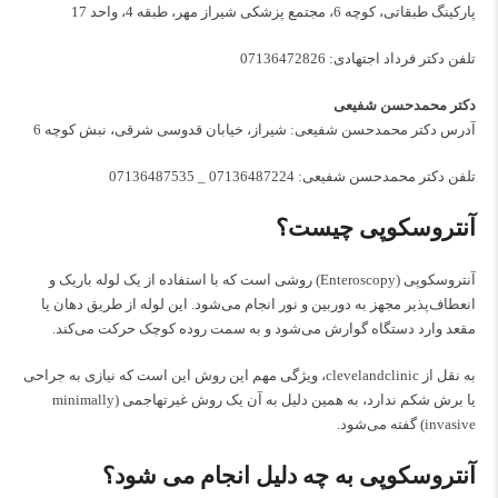
پارکینگ طبقاتی، کوچه 6، مجتمع پزشکی شیراز مهر، طبقه 4، واحد 17
تلفن دکتر فرداد اجتهادی:
07136472826
دکتر محمدحسن شفیعی
آدرس دکتر محمدحسن شفیعی: شیراز، خیابان قدوسی شرقی، نبش کوچه 6
تلفن دکتر محمدحسن شفیعی:
07136487224
_
07136487535
آنتروسکوپی چیست؟
آنتروسکوپی (Enteroscopy) روشی است که با استفاده از یک لوله باریک و
انعطاف‌پذیر مجهز به دوربین و نور انجام می‌شود. این لوله از طریق دهان یا
مقعد وارد دستگاه گوارش می‌شود و به سمت روده کوچک حرکت می‌کند.
به نقل از
clevelandclinic
، ویژگی مهم این روش این است که نیازی به جراحی
یا برش شکم ندارد، به همین دلیل به آن یک روش غیرتهاجمی (minimally
invasive) گفته می‌شود.
آنتروسکوپی به چه دلیل انجام می شود؟