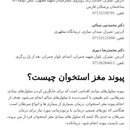
آدرس: شیراز، خیابان زند، روبروی بیمارستان شهید فقیهی، نبش کوچه 43،
ساختمان پزشکان فارس
تلفن:
07132330791
دکتر محمدنبی سنائی
آدرس: شیراز، میدان نمازی، درمانگاه مطهری
تلفن:
07132121000
دکتر محمدرضا دبیری
آدرس: شیراز، بلوار شهید چمران، ابتدای بلوار چمران، بعد از پل زرگری
تلفن:
07136284411
پیوند مغز استخوان چیست؟
پیوند سلول‌های بنیادی اقدامی است که برای جایگزین کردن سلول‌های بنیادی
سرطانی، غیر طبیعی یا آسیب‌دیده با سلول‌های سالم انجام می‌شود. هدف از
انجام پیوند مغز استخوان، درمان بسیاری از بیماری ها و انواع سرطان است.
هنگامی که دوزهای شیمی درمانی یا پرتودرمانی مورد نیاز برای درمان
سرطان به حدی بالا باشد که سلول های بنیادی مغز استخوان فرد از بین بروند،
می بایست پیوند انجام شود.
درمانکده