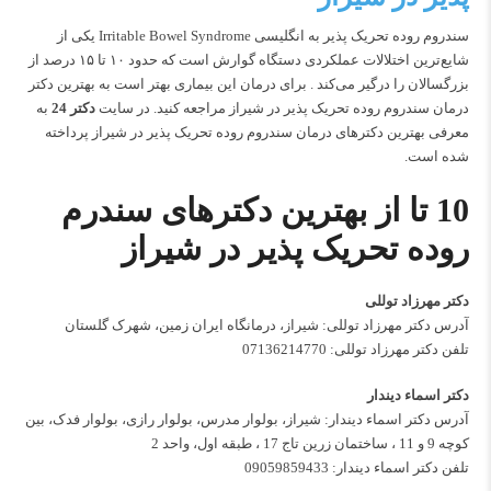
سندروم روده تحریک پذیر به انگلیسی Irritable Bowel Syndrome یکی از
شایع‌ترین اختلالات عملکردی دستگاه گوارش است که حدود ۱۰ تا ۱۵ درصد از
بزرگسالان را درگیر می‌کند . برای درمان این بیماری بهتر است به بهترین دکتر
درمان سندروم روده تحریک پذیر در شیراز مراجعه کنید. در سایت
دکتر 24
به
معرفی بهترین دکترهای درمان سندروم روده تحریک پذیر در شیراز پرداخته
شده است.
10 تا از بهترین دکترهای سندرم
روده تحریک پذیر در شیراز
دکتر مهرزاد توللی
آدرس دکتر مهرزاد توللی: شیراز، درمانگاه ایران زمین، شهرک گلستان
تلفن دکتر مهرزاد توللی:
07136214770
دکتر اسماء دیندار
آدرس دکتر اسماء دیندار: شیراز، بولوار مدرس، بولوار رازی، بولوار فدک، بین
کوچه 9 و 11 ، ساختمان زرین تاج 17 ، طبقه اول، واحد 2
تلفن دکتر اسماء دیندار:
09059859433