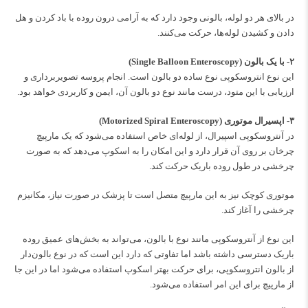
در بالای هر دو لوله، بالونی وجود دارد که به آرامی درون روده با باد کردن و هل
دادن و کشیدن لوله­‌ها، حرکت می‌کنند.
۲- با یک بالون (Single Balloon Enteroscopy)
این نوع انتروسکوپی نوع ساده دو بالون است. انجام پروسه تصویربرداری و
ارزیابی با این متود، درست مانند نوع دو بالون آن، ایمن و کاربردی خواهد بود.
۳- اپسیرال موتوری (Motorized Spiral Enteroscopy)
در آنتروسکوپی اسپیرال، از لوله‌­ای خاص استفاده می­‌شود که یک مارپیچ
چرخان بر روی آن قرار دارد و این امکان را به اسکوپ می­‌دهد که به صورت
چرخشی در طول روده باریک حرکت کند.
موتوری کوچک نیز به این مارپیچ متصل است تا پزشک در صورت نیاز، مکانیزم
چرخشی را آغاز کند.
این نوع از آنتروسکوپی مانند نوع با بالون، می­‌تواند به بخش­‌های عمیق روده
باریک دسترسی داشته باشد اما تفاوتی که دارد این است که در نوع بالون‌­دار
از بالون انتروسکوپی، برای حرکت بهتر اسکوپ استفاده می‌­شود اما در این جا
از مارپیچ برای این امر استفاده می‌­شود.