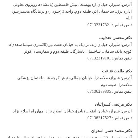
آدرس: شیراز، خیابان اردیبهشت، نبش فلسطین (باغشاه)، روبروی تعاونی
اداره برق، ساختمان آذر، طبقه دوم، واحد 3 (جنوبی) و درمانگاه محمدرسول
الله
تلفن تماس:
07132317821
دکتر محسن عندلیب
آدرس: شیراز، خیابان زند، نزدیک به خیابان هفت تیر (20متری سینما سعدی)،
کوچه بانک سامان، ساختمان پاسارگاد، طبقه دوم و بیمارستان کوثر
تلفن تماس:
07132319101
دکتر طلعت قناعت
آدرس: شیراز، ملاصدرا، خیابان جمالی، نبش کوچه 4، ساختمان پزشکی
ملاصدرا، طبقه دوم
تلفن تماس:
07136289835
دکتر مرتضی کسرائیان
آدرس: شیراز، خیابان انقلاب (نادر)، خیابان اصلاح نژاد، چهارراه اصلاح نژاد
تلفن تماس:
07138217527
دکتر محمد حسن استوان
آدرس: شیراز، 20 متری سینما سعدی، چهارراه معدل، ساختمان سال، طبقه 4،