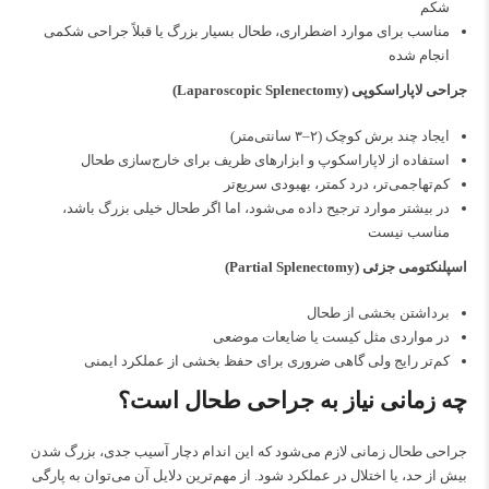
شکم
مناسب برای موارد اضطراری، طحال بسیار بزرگ یا قبلاً جراحی شكمی
انجام شده
جراحی لاپاراسکوپی (Laparoscopic Splenectomy)
ایجاد چند برش کوچک (۲–۳ سانتی‌متر)
استفاده از لاپاراسکوپ و ابزارهای ظریف برای خارج‌سازی طحال
کم‌تهاجمی‌تر، درد کمتر، بهبودی سریع‌تر
در بیشتر موارد ترجیح داده می‌شود، اما اگر طحال خیلی بزرگ باشد،
مناسب نیست
اسپلنکتومی جزئی (Partial Splenectomy)
برداشتن بخشی از طحال
در مواردی مثل کیست یا ضایعات موضعی
کم‌تر رایج ولی گاهی ضروری برای حفظ بخشی از عملکرد ایمنی
چه زمانی نیاز به جراحی طحال است؟
جراحی طحال زمانی لازم می‌شود که این اندام دچار آسیب جدی، بزرگ شدن
بیش از حد، یا اختلال در عملکرد شود. از مهم‌ترین دلایل آن می‌توان به پارگی