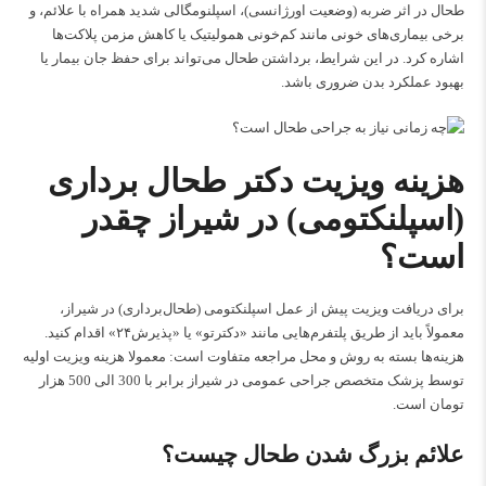
طحال در اثر ضربه (وضعیت اورژانسی)، اسپلنومگالی شدید همراه با علائم، و
برخی بیماری‌های خونی مانند کم‌خونی همولیتیک یا کاهش مزمن پلاکت‌ها
اشاره کرد. در این شرایط، برداشتن طحال می‌تواند برای حفظ جان بیمار یا
بهبود عملکرد بدن ضروری باشد.
هزینه ویزیت دکتر طحال برداری
(اسپلنکتومی) در شیراز چقدر
است؟
برای دریافت ویزیت پیش از عمل اسپلنکتومی (طحال‌برداری) در شیراز،
معمولاً باید از طریق پلتفرم‌هایی مانند «دکترتو» یا «پذیرش۲۴» اقدام کنید.
هزینه‌ها بسته به روش و محل مراجعه متفاوت است: معمولا هزینه ویزیت اولیه
توسط پزشک
متخصص جراحی عمومی در شیراز
برابر با 300 الی 500 هزار
تومان است.
علائم بزرگ شدن طحال چیست؟