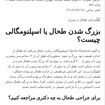
واحد 405
تلفن تماس:
07132345720
بزرگ شدن طحال یا اسپلنومگالی
چیست؟
به گفته
Apollo Hospitals
اسپلنومگالی زمانی اتفاق می‌افتد که طحال از
اندازه طبیعی خود بزرگ‌تر شود؛ به‌طوری‌که طول آن از ۱۲ سانتی‌متر بیشتر و
وزن آن بیش از ۴۰۰ گرم باشد. در مواردی که بزرگ شدن طحال شدیدتر
است، ممکن است طول آن به بیش از ۲۰ سانتی‌متر و وزن آن به بیش از یک
کیلوگرم برسد. این افزایش غیرطبیعی در اندازه طحال می‌تواند عملکرد
طبیعی آن را مختل کند و به یک وضعیت خطرناک و تهدیدکننده زندگی تبدیل
شود. افزون بر علائم ناشی از بیماری اصلی، افراد مبتلا به بزرگی طحال ممکن
است احساس درد یا ناراحتی خفیفی در ناحیه شکم داشته باشند.
برای جراحی طحال به چه دکتری مراجعه کنیم؟