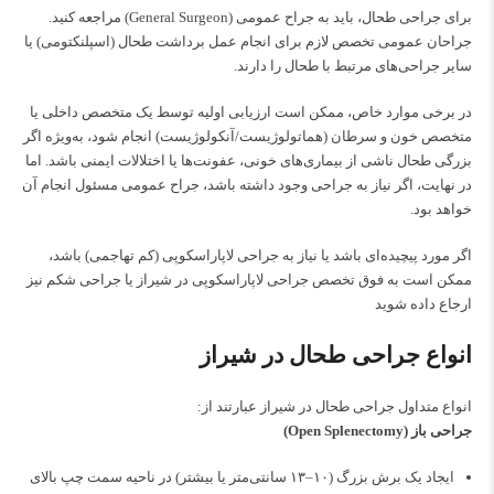
برای جراحی طحال، باید به جراح عمومی (General Surgeon) مراجعه کنید.
جراحان عمومی تخصص لازم برای انجام عمل برداشت طحال (اسپلنکتومی) یا
سایر جراحی‌های مرتبط با طحال را دارند.
در برخی موارد خاص، ممکن است ارزیابی اولیه توسط یک متخصص داخلی یا
متخصص خون و سرطان (هماتولوژیست/آنکولوژیست) انجام شود، به‌ویژه اگر
بزرگی طحال ناشی از بیماری‌های خونی، عفونت‌ها یا اختلالات ایمنی باشد. اما
در نهایت، اگر نیاز به جراحی وجود داشته باشد، جراح عمومی مسئول انجام آن
خواهد بود.
اگر مورد پیچیده‌ای باشد یا نیاز به جراحی لاپاراسکوپی (کم تهاجمی) باشد،
ممکن است به
فوق تخصص جراحی لاپاراسکوپی در شیراز
یا جراحی شکم نیز
ارجاع داده شوید
انواع جراحی طحال در شیراز
انواع متداول جراحی طحال در شیراز عبارتند از:
جراحی باز (Open Splenectomy)
ایجاد یک برش بزرگ (۱۰–۱۳ سانتی‌متر یا بیشتر) در ناحیه سمت چپ بالای