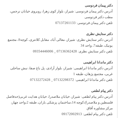
دکتر پیمان فردوسی
آدرس دکتر پیمان فردوسی: شیراز، بلوار کوی زهرا، روبروی خیابان نرجس،
مطب دکتر فردوسی
تلفن دکتر پیمان فردوسی:
07137261133
دکتر ستایش نظری
آدرس دکتر ستایش نظری: شیراز، معالی آباد، مقابل کلانتری، کوچه9، مجتمع
یونیک، طبقه7، واحد 34
تلفن دکتر ستایش نظری:
07136362428
_
09354446006
دکتر ماندانا ابراهیمی
آدرس دکتر ماندانا ابراهیمی: شیراز، بلوار آزادی، پل باغ صفا، نبش ساحلی
غربی، مجتمع پژهان، طبقه 1
تلفن دکتر ماندانا ابراهیمی:
07132298372
_
07132272428
دکتر پیام لطفی
آدرس دکتر پیام لطفی: شیراز، خیابان ملاصدرا، خیابان هدایت غربی(حدفاصل
فلسطین و ملاصدرا)،کوچه 14،ساختمان پزشکی باران، طبقه 2،واحد چهار،
مرکز مشاوره آفاق
تلفن دکتر پیام لطفی:
09172002913