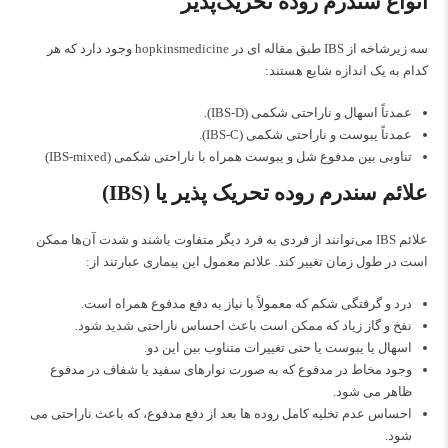
انواع سندرم روده تحریک‌پذیر
سه زیرشاخه از IBS طبق مقاله ای در
hopkinsmedicine
وجود دارد که هر
کدام به یک اندازه شایع هستند:
عمدتاً اسهال و ناراحتی شکمی (IBS-D).
عمدتاً یبوست و ناراحتی شکمی (IBS-C).
تناوبی بین مدفوع شل و یبوست همراه با ناراحتی شکمی (IBS-mixed)
علائم سندرم روده تحریک پذیر یا (IBS)
علائم IBS می‌توانند از فردی به فرد دیگر متفاوت باشند و شدت آن‌ها ممکن
است در طول زمان تغییر کند. علائم معمول این بیماری عبارتند از:
درد و گرفتگی شکم که معمولاً با نیاز به دفع مدفوع همراه است.
نفخ و گاز زیاد که ممکن است باعث احساس ناراحتی شدید شود.
اسهال یا یبوست یا حتی تغییرات متناوب بین این دو.
وجود مخاط در مدفوع که به‌ صورت نوارهای سفید یا شفاف در مدفوع
ظاهر می‌ شود.
احساس عدم تخلیه کامل روده‌ ها بعد از دفع مدفوع، که باعث ناراحتی می‌
شود.