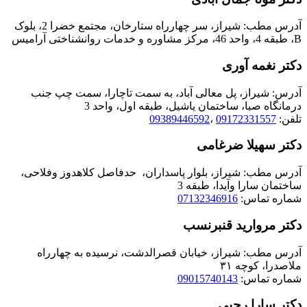
آدرس مطب: شیراز، سر چهارراه ستارخان، مجتمع خضرا 2، بلوک
B، طبقه 4، واحد 46، مرکز مشاوره و خدمات روانشناختی آرامیس
دکتر نغمه آوری
آدرس: شیراز، پل معالی آباد، به سمت تاچارا، سمت چپ جنب
درمانگاه صبا، ساختمان یاشیل، طبقه اول، واحد 3
تلفن:
09172331557
،
09389446592
دکتر سهیلا ضرغامی
آدرس مطب: شیراز، بلوار پاسداران، حدفاصل کلاهدوز وفلاحی،
ساختمان سارا وآیدا، طبقه 3
شماره تماس:
07132346916
دکتر مروارید قنبرنسب
آدرس مطب: شیراز، خیابان قصرالدشت، نرسيده به چهارراه
ملاصدرا، كوچه ٣١
شماره تماس:
09015740143
دکتر سارا رجبی