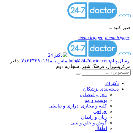
صبر کنید ...
menu trigger
menu trigger
ارسال پیام
info@24-7doctor.com
تماس با ما
۰۷۱۳۶۳۲۹۰۱۱
دفتر
مرکزی
شیراز، فرهنگ شهر، سجادیه دوم
دکتر24
دسته‌بندی پزشکان
مغز و اعصاب
پوست و مو
کلیه و مجاری ادراری و تناسلی
جراحی
زنان و زایمان
گوش و حلق و بینی
اطفال