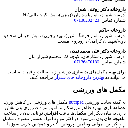
داروخانه دکتر روغنی شیراز
آدرس: شیراز، بلوارپاسداران (زرهی)، نبش کوچه الف/60
شماره تماس:
07138232423
داروخانه حاکم
آدرس: شیراز، بلوار فرهنگ شهر(شهید رجایی) ، نبش خیابان سجادیه
دوم(شهیدان گرامی) ، روبروی مسجد
داروخانه دکتر علی محمد تمدن
آدرس: شیراز، ستارخان، کوچه 22، مجتمع شیراز مال
شماره تماس:
07136470180
برای تهیه مکمل‌های بدنسازی در شیراز با اصالت و قیمت مناسب،
می‌توانید به
بهترین داروخانه های شیراز
مراجعه کنید.
مکمل های ورزشی
به گفته سایت ورزشی
nutripad
مکمل های ورزشی در کاهش وزن،
عضله‌سازی، بهبود ظاهر ورزشکار و تامین مواد ضروری بدن نقش
دارد. به بیان دیگر این مکمل‌ ها باعث افزایش توانایی بدن در ساخت
ماهیچه‌ های بدن می‌شود. در اکثر موارد افراد بدنساز مصرف مکمل
را با کراتین، مولتی‌‍ ویتامین، پروتئین، گینر و همچنین چربی‌ سوز یا