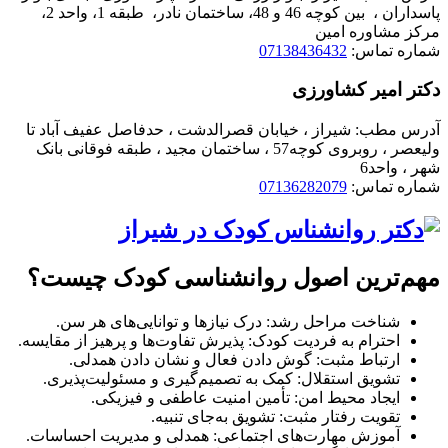
پاسداران ، بین کوچه 46 و 48، ساختمان نادر، طبقه 1، واحد 2،
مرکز مشاوره امین
شماره تماس:
07138436432
دکتر امیر کشاورزی
آدرس مطب: شیراز ، خیابان قصرالدشت ، حدفاصل عفیف آباد تا
ولیعصر ، روبروی کوچه57 ، ساختمان مجید ، طبقه فوقانی بانک
شهر ، واحد6
شماره تماس:
07136282079
مهم‌ترین اصول روانشناسی کودک چیست؟
شناخت مراحل رشد: درک نیازها و توانایی‌های هر سن.
احترام به فردیت کودک: پذیرش تفاوت‌ها و پرهیز از مقایسه.
ارتباط مثبت: گوش دادن فعال و نشان دادن همدلی.
تشویق استقلال: کمک به تصمیم‌گیری و مسئولیت‌پذیری.
ایجاد محیط امن: تأمین امنیت عاطفی و فیزیکی.
تقویت رفتار مثبت: تشویق به‌جای تنبیه.
آموزش مهارت‌های اجتماعی: همدلی و مدیریت احساسات.