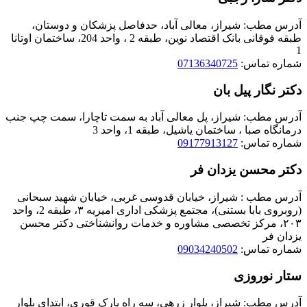
آدرس مطب: شیراز، معالی آباد، حدفاصل پزشکان و دوستان،
طبقه فوقانی بانک اقتصاد نوین، طبقه 2 ، واحد 204، ساختمان اوتانا
1
شماره تماس:
07136340725
دکتر نگار پیل بان
آدرس مطب: شیراز، پل معالی آباد به سمت تاچارا، سمت چپ جنب
درمانگاه صبا ، ساختمان یاشیل، طبقه 1، واحد 3
شماره تماس:
09177913127
دکتر محسن یزدان فر
آدرس مطب : شیراز، خیابان قدوسی غربی، خیابان شهید سبحانی
(روبروی بابا بستنی)، مجتمع پزشکی اداری امیریه ٣، طبقه 2، واحد
٢٠٣، مرکز تخصصی مشاوره و خدمات روانشناختی دکتر محسن
یزدان فر
شماره تماس:
09034240502
ستار نوروزی
آدرس مطب: شیراز، بلوار زرهی، سه راه پارک قوری، ابتدای بلوار