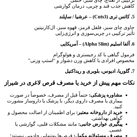
ترکیبی از نعناع، چای سبز، ختمی
کاهش جذب قند و چربی، درمان گوارشی
5. کاتس تری (Cuts3) – عرشیا / ساپلند
حاوی چای سبز، فلفل قرمز، قهوه سبز، ال‌کارنیتین
تأثیر ترکیبی در چربی‌سوزی و انرژی‌زایی
6. آلفا اسلیم (Alpha Slim) – آمریکایی
فرمول گیاهی با کد رجیستری و هولوگرام
مخصوص افرادی با کاهش وزن دشوار و “استپ وزنی”
7. گلوریا، ادیوس، بلوبری و ریداکتیل
نکات مهم پیش از خرید یا مصرف قرص لاغری در شیراز
مشاوره پزشکی:
حتماً قبل از مصرف، خصوصاً در صورت
بیماری یا مصرف داروی دیگر، با پزشک یا داروساز مشورت
کنید.
خرید از داروخانه معتبر:
برای اطمینان از اصالت محصول و
گواهی بهداشتی.
پیگیری عوارض جانبی:
مانند مشکلات قلبی، گوارشی یا
عصبی.
مصرف مسئولانه مکمل:
قرص‌ها به‌تنهایی جادویی نیستند؛