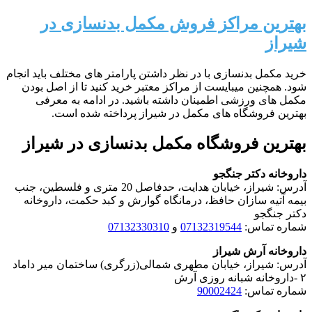
بهترین مراکز فروش مکمل بدنسازی در
شیراز
خرید مکمل بدنسازی با در نظر داشتن پارامتر های مختلف باید انجام
شود. همچنین میبایست از مراکز معتبر خرید کنید تا از اصل بودن
مکمل های ورزشی اطمینان داشته باشید. در ادامه به معرفی
بهترین فروشگاه های مکمل در شیراز پرداخته شده است.
بهترین فروشگاه مکمل بدنسازی در شیراز
داروخانه دکتر جنگجو
آدرس: شیراز، خیابان هدایت، حدفاصل 20 متری و فلسطین، جنب
بیمه آتیه سازان حافظ، درمانگاه گوارش و کبد حکمت، داروخانه
دکتر جنگجو
شماره تماس:
07132319544
و
07132330310
داروخانه آرش شیراز
آدرس: شیراز، خیابان مطهری شمالی(زرگری) ساختمان میر داماد
۲ -داروخانه شبانه روزی آرش
شماره تماس:
90002424