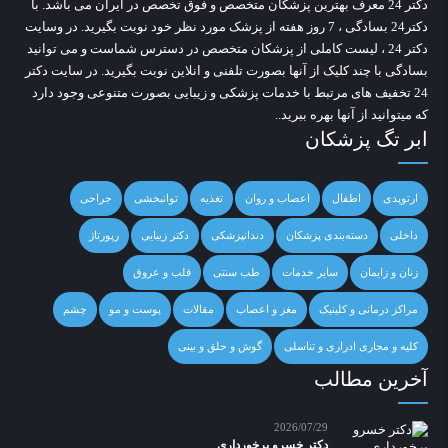
دکتر 24
معرف بهترین پزشکان متخصص و فوق تخصص در ایران می باشد. با
دکتر24 بسادگی ، 7 روز هفته از پزشک مورد نظر خود نوبت بگیرید. در وسایت
دکتر 24
، لیست کاملی از پزشکان متخصص در دسترس شماست و می توانید
بسادگی با چند کلیک از آنها بصورت تلفنی و انلاین نوبت بگیرید. در سایت
دکتر
24
تخفیف های مرتبط با خدمات پزشکی و زیبایی بصورت متنوعی وجود دارد
که میتوانید از آنها بهره ببرید..
ابر تگ پزشکان
ارتوپدی
اطفال
اعصاب و روان
تغذیه
توانبخشی
جراحی
داخلی
دسته‌بندی پزشکان
دندانپزشکی
دکتر زیبایی
رپورتاژ
زنان و زایمان
سایر خدمات
طب سنتی
قلب و عروق
مراکز درمانی و کلینیک
مغز و اعصاب
مقالات
پوست و مو
چشم
کلیه و مجاری ادراری و تناسلی
گوش و حلق و بینی
آخرین مطالب
2026/07/29
دکتر خسرو برخورداری