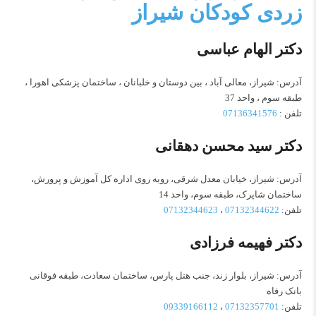
زردی کودکان شیراز
دکتر الهام عباسی
آدرس: شیراز، معالی آباد ، بین دوستان و خلبانان ، ساختمان پزشکی اهورا ،
طبقه سوم ، واحد 37
تلفن :
07136341576
دکتر سید محسن دهقانی
آدرس: شیراز، خیابان معدل شرقی، روبه روی اداره کل آموزش و پرورش،
ساختمان شاپرک، طبقه سوم، واحد 14
تلفن:
07132344622
،
07132344623
دکتر فهیمه فرزادی
آدرس: شیراز، بلوار زند، جنب هتل پارس، ساختمان سعادت، طبقه فوقانی
بانک رفاه
تلفن:
07132357701
،
09339166112