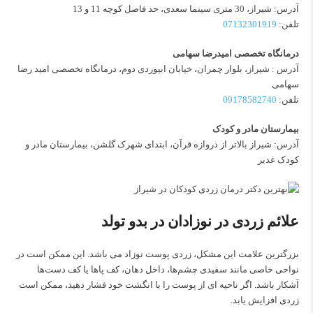
آدرس: شیراز، 30 متری سینما سعدی، حد فاصل کوچه 11 و 13
تلفن:
07132301919
درمانگاه تخصصی امیدرضا سهامی
آدرس : شیراز، بلوار چمران، خیابان ابیوردی دوم، درمانگاه تخصصی امید رضا
سهامی
تلفن:
09178582740
بیمارستان مادر و کودک
آدرس: شیراز بالاتر از دروازه قرآن، ابتدای شهرک گلشن، بیمارستان مادر و
کودک غدیر
علائم زردی در نوزادان در بدو تولد
بزرگترین علامت این مشکل، زردی پوست نوزاد می باشد. این ممکن است در
نواحی خاصی مانند سفیدی چشم‌ها، داخل دهان، کف پاها یا کف دست‌ها
آشکار باشد. اگر ناحیه ای از پوست را با انگشت خود فشار دهید، ممکن است
زردی افزایش یابد.