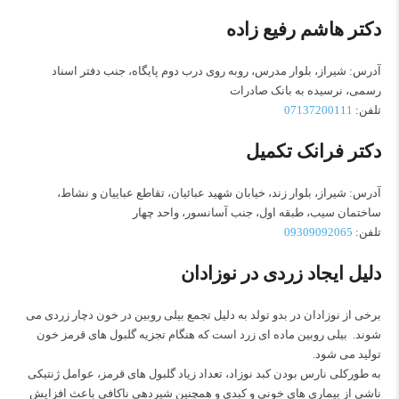
دکتر هاشم رفیع زاده
آدرس: شیراز، بلوار مدرس، روبه روی درب دوم پایگاه، جنب دفتر اسناد
رسمی، نرسیده به بانک صادرات
تلفن:
07137200111
دکتر فرانک تکمیل
آدرس: شیراز، بلوار زند، خیابان شهید عبائیان، تقاطع عباییان و نشاط،
ساختمان سیب، طبقه اول، جنب آسانسور، واحد چهار
تلفن:
09309092065
دلیل ایجاد زردی در نوزادان
برخی از نوزادان در بدو تولد به دلیل تجمع بیلی‌ روبین در خون دچار زردی می
شوند. بیلی‌ روبین ماده‌ ای زرد است که هنگام تجزیه گلبول‌ های قرمز خون
تولید می‌ شود.
به طورکلی نارس بودن کبد نوزاد، تعداد زیاد گلبول های قرمز، عوامل ژنتیکی
ناشی از بیماری های خونی و کبدی و همچنین شیردهی ناکافی باعث افزایش