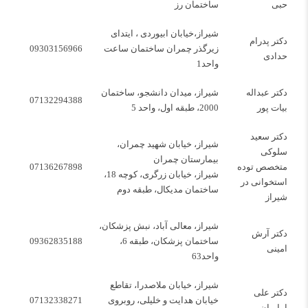
حبی
ساختمان رز
شیراز،خیابان ابیوردی ، ایتدای
دکتر پدرام
زیرگذر چمران ساختمان ساعت
09303156966
حدادی
واحد1
دکتر عبداله
شیراز، میدان دانشجو، ساختمان
07132294388
بیات پور
2000، طبقه اول، واحد 5
دکتر سعید
شیراز، خیابان شهید چمران،
سلوکی
بیمارستان چمران
متخصص توده
07136267898
شیراز، خیابان زرگری، کوچه 18،
استخوانی در
ساختمان مدیکال، طبقه دوم
شیراز
شیراز، معالی آباد، نبش پزشکان،
دکتر آرش
ساختمان پزشکان، طبقه 6،
09362835188
امینی
واحد63
شیراز، خیابان ملاصدرا، تقاطع
دکتر علی
خیابان هدایت و خلیلی، روبروی
07132338271
امامیان