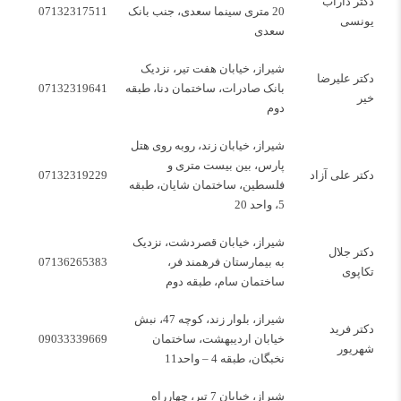
دکتر داراب
20 متری سینما سعدی، جنب بانک
07132317511
یونسی
سعدی
شیراز، خیابان هفت تیر، نزدیک
دکتر علیرضا
بانک صادرات، ساختمان دنا، طبقه
07132319641
خیر
دوم
شیراز، خیابان زند، روبه روی هتل
پارس، بین بیست متری و
دکتر علی آزاد
07132319229
فلسطین، ساختمان شایان، طبقه
5، واحد 20
شیراز، خیابان قصردشت، نزدیک
دکتر جلال
به بیمارستان فرهمند فر،
07136265383
تکاپوی
ساختمان سام، طبقه دوم
شیراز، بلوار زند، کوچه 47، نبش
دکتر فرید
خیابان اردیبهشت، ساختمان
09033339669
شهریور
نخبگان، طبقه 4 – واحد11
شیراز، خیابان 7 تیر، چهارراه