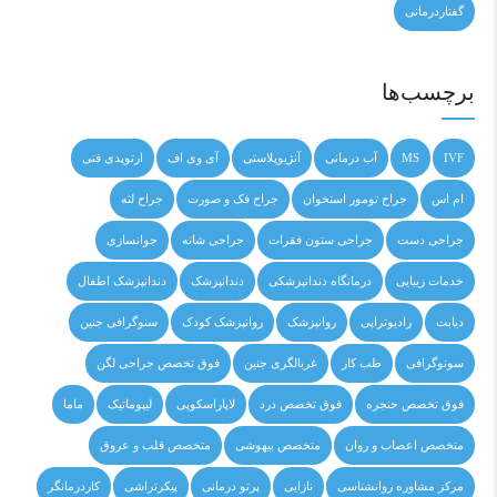
گفتاردرمانی
برچسب‌ها
IVF
MS
آب درمانی
آنژیوپلاستی
آی وی اف
ارتوپدی فنی
ام اس
جراح تومور استخوان
جراح فک و صورت
جراح لثه
جراحی دست
جراحی ستون فقرات
جراحی شانه
جوانسازی
خدمات زیبایی
درمانگاه دندانپزشکی
دندانپزشک
دندانپزشک اطفال
دیابت
رادیوتراپی
روانپزشک
روانپزشک کودک
سنوگرافی جنین
سونوگرافی
طب کار
غربالگری جنین
فوق تخصص جراحی لگن
فوق تخصص حنجره
فوق تخصص درد
لاپاراسکوپی
لیپوماتیک
ماما
متخصص اعصاب و روان
متخصص بیهوشی
متخصص قلب و عروق
مرکز مشاوره روانشناسی
نازایی
پرتو درمانی
پیکرتراشی
کاردرمانگر