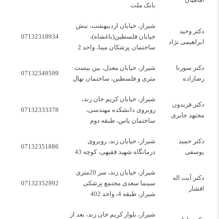
بانک ملت
شیراز، خیابان اردیبهشت، نبش
دکتر وحید
خیابان فلسطین(باغشاه)،
07132318934
ابراهیمی‌ نژاد
ساختمان پزشکان مینا، واحد 2
دکتر سورنا
شیراز، خیابان معدل، بین بیست
07132349599
رضازاده
متری و فلسطین، ساختمان نهال
شیراز، خیابان کریم خان زند،
دکتر فریدون
روبروی دانشکده مهندسی،
07132333378
مجتهد جابری
ساختمان یاس، طبقه دوم
دکتر حمید
شیراز، خیابان زند، روبروی
07132351886
یوسفی
درمانگاه شهید فقیهی، کوچه 43
شیراز، خیابان زند، سر 20متری
دکتر آیت اله
سینما سعدی مجتمع پزشکی
07132352992
افشار
شیراز، طبقه 4، واحد 402
شیراز، بلوار کریم خان زند، بعد از