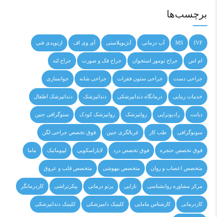
برچسب‌ها
IVF
MS
آب درمانی
آنژیوپلاستی
آی وی اف
ارتوپدی فنی
ام اس
جراح تومور استخوان
جراح فک و صورت
جراح لثه
جراحی دست
جراحی ستون فقرات
جراحی شانه
جوانسازی
خدمات زیبایی
درمانگاه دندانپزشکی
دندانپزشک
دندانپزشک اطفال
دیابت
رادیوتراپی
روانپزشک
روانپزشک کودک
سنوگرافی جنین
سونوگرافی
طب کار
غربالگری جنین
فوق تخصص جراحی لگن
فوق تخصص حنجره
فوق تخصص درد
لاپاراسکوپی
لیپوماتیک
ماما
متخصص اعصاب و روان
متخصص بیهوشی
متخصص قلب و عروق
مرکز مشاوره روانشناسی
نازایی
پرتو درمانی
پیکرتراشی
کاردرمانگر
کاردرمانی
کارشناس مامایی
کلینیک دامپزشکی
کلینیک دندانپزشکی