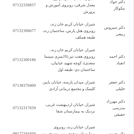
دکتر جواد
معدل شرقی، روبروی آموزش و
07132336857
نیکوکار
پرورش
شیراز، خیابان کریم خان زند،
دکتر سیروس
روبروی هتل پارس، ساختمان زند،
07132306677
ربیعی
طبقه همکف
شیراز، خیابان کریم خان زند،
دکتر احمد
روبروی هفت تیر (20متری سینما
07132300186
انقیاد
سعدی)، کوچه شهید عباییان،
ساختمان دی، طبقه اول
دکتر جعفر
شیراز، میدان پارسه، خیابان پاییز،
07138370400
خلیلی
کلینیک و مجتمع درمانی آزادی
دکتر مهرزاد
شیراز، خیابان اردیبهشت غربی،
مدرسی
07132317659
نزدیک به بیمارستان شفا
حقیقی
شیراز، خیابان زند، روبروی
دکتر حمید
بیمارستان سعدی، بین پوستچی و
09177191856