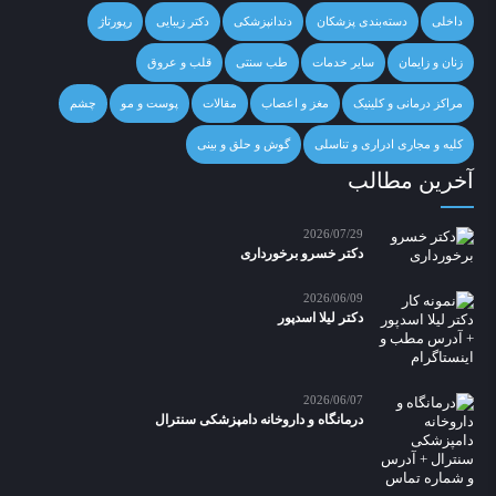
داخلی
دسته‌بندی پزشکان
دندانپزشکی
دکتر زیبایی
رپورتاژ
زنان و زایمان
سایر خدمات
طب سنتی
قلب و عروق
مراکز درمانی و کلینیک
مغز و اعصاب
مقالات
پوست و مو
چشم
کلیه و مجاری ادراری و تناسلی
گوش و حلق و بینی
آخرین مطالب
2026/07/29
دکتر خسرو برخورداری
2026/06/09
دکتر لیلا اسدپور
2026/06/07
درمانگاه و داروخانه دامپزشکی سنترال