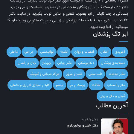
دکتر24 بسادگی ، 7 روز هفته از پزشک مورد نظر خود نوبت بگیرید. در وسایت
دکتر 24
، لیست کاملی از پزشکان متخصص در دسترس شماست و می توانید
بسادگی با چند کلیک از آنها بصورت تلفنی و انلاین نوبت بگیرید. در سایت
دکتر
24
تخفیف های مرتبط با خدمات پزشکی و زیبایی بصورت متنوعی وجود دارد که
میتوانید از آنها بهره ببرید..
ابر تگ پزشکان
ارتوپدی
اطفال
اعصاب و روان
تغذیه
توانبخشی
جراحی
داخلی
دسته‌بندی پزشکان
دندانپزشکی
دکتر زیبایی
رپورتاژ
زنان و زایمان
سایر خدمات
طب سنتی
قلب و عروق
مراکز درمانی و کلینیک
مغز و اعصاب
مقالات
پوست و مو
چشم
کلیه و مجاری ادراری و تناسلی
گوش و حلق و بینی
آخرین مطالب
2026/07/29
دکتر خسرو برخورداری