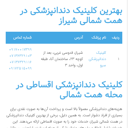
بهترین کلینیک دندانپزشکی در
همت شمالی شیراز
ردیف
نام پزشک
آدرس
شماره تماس
09170017399
کلینیک
شیراز، قدوسی غربی، بعد از
07136329103
1
دندانپزشکی
کوچه 23، ساختمان آنا، طبقه
07136329116
سرو
اول، واحد 3
09172515099
کلینیک دندانپزشکی اقساطی در
محله همت شمالی
هزینه‌های دندانپزشکی معمولاً بالا است و پرداخت آن‌ها به صورت نقدی برای
بسیاری از افراد دشوار است. به همین دلیل، برخی از بهترین کلینیک دندانپزشکی
در همت شمالی شیراز، خدمات خود را به صورت اقساطی ارائه می‌دهند. این
خدمات شامل انواع درمان‌های دندانپزشکی از جمله ایمپلنت، ارتودنسی، روکش،