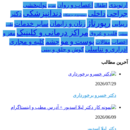
اعصاب و روان
ارتوپدی
توانبخشی
اطفال
تغذیه
دندانپزشکی
جراحی
داخلی
دکتر
دسته‌بندی پزشکان
رپورتاژ
زنان و زایمان
سایر خدمات
زیبایی
طب
مراکز درمانی و کلینیک
مغز و
قلب و عروق
سنتی
پوست و مو
چشم
کلیه و مجاری
اعصاب
مقالات
ادراری و تناسلی
گوش و حلق و بینی
آخرین مطالب
2026/07/29
دکتر خسرو برخورداری
2026/06/09
دکتر لیلا اسدپور