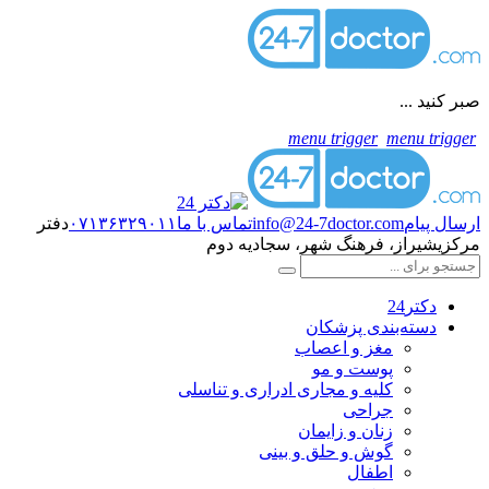
صبر کنید ...
menu trigger
menu trigger
ارسال پیام
info@24-7doctor.com
تماس با ما
۰۷۱۳۶۳۲۹۰۱۱
دفتر
مرکزی
شیراز، فرهنگ شهر، سجادیه دوم
دکتر24
دسته‌بندی پزشکان
مغز و اعصاب
پوست و مو
کلیه و مجاری ادراری و تناسلی
جراحی
زنان و زایمان
گوش و حلق و بینی
اطفال