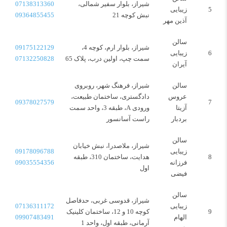
شیراز، بلوار سفیر شمالی،
07138313360
5
زیبایی
نبش کوچه 21
09364855455
آذین مهر
سالن
شیراز، بلوار ارم، کوچه 4،
09175122129
6
زیبایی
سمت چپ، اولین درب، پلاک 65
07132250828
آیران
سالن
شیراز، فرهنگ شهر، روبروی
عروس
دادگستری، ساختمان طبیعت،
09378027579
7
آزیتا
ورودی A، طبقه 3، واحد سمت
بردبار
راست آسانسور
سالن
شیراز، ملاصدرا، نبش خیابان
زیبایی
09178096788
8
هدایت، ساختمان 310، طبقه
فرزانه
09035554356
اول
فیضی
سالن
شیراز، قدوسی غربی، حدفاصل
زیبایی
07136311172
9
کوچه 10 و 12، ساختمان کلینیک
الهام
09907483491
آرمانی، طبقه اول، واحد 1