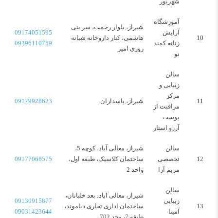
شهریور
آموزشگاه
شیراز، بلوار رحمت، سر بنی
آرایش
09174051595
10
هاشمی، کنار داروخانه شبانه
زنانه کمند
09396110759
روزی امیر
نو
سالن
زیبایی و
مرکز
11
شیراز، پاسداران
09179928623
مراقبت از
پوست
آرزو استار
سالن
شیراز، معالی آباد، کوچه 5،
12
تخصصی
ساختمان کلاسیک، طبقه اول،
09177068575
مریم آرا
واحد 2
سالن
شیراز، معالی آباد، بعد خلبانان،
زیبایی
09130915877
13
ساختمان اداری تجاری دیاموند،
آمینا
09031423644
طبقه 7، وحد 702