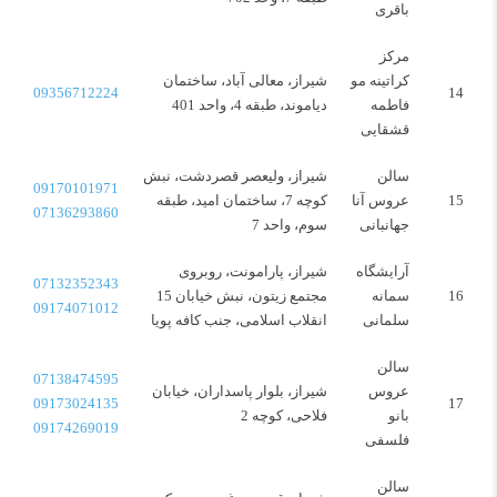
باقری
مرکز
کراتینه مو
شیراز، معالی آباد، ساختمان
09356712224
14
فاطمه
دیاموند، طبقه 4، واحد 401
قشقایی
سالن
شیراز، ولیعصر قصردشت، نبش
09170101971
15
عروس آنا
کوچه 7، ساختمان امید، طبقه
07136293860
جهانبانی
سوم، واحد 7
آرایشگاه
شیراز، پارامونت، روبروی
07132352343
16
سمانه
مجتمع زیتون، نبش خیابان 15
09174071012
سلمانی
انقلاب اسلامی، جنب کافه پویا
سالن
07138474595
عروس
شیراز، بلوار پاسداران، خیابان
09173024135
17
بانو
فلاحی، کوچه 2
09174269019
فلسفی
سالن