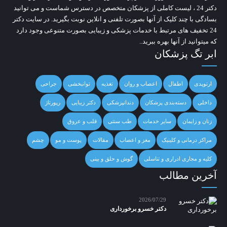
دکتر 24
، لیست کاملی از پزشکان متخصص در دسترس شماست و می توانید
بسادگی با چند کلیک از آنها بصورت تلفنی و انلاین نوبت بگیرید. در سایت
دکتر
24
تخفیف های مرتبط با خدمات پزشکی و زیبایی بصورت متنوعی وجود دارد
که میتوانید از آنها بهره ببرید..
ابر تگ پزشکان
ارتوپدی
اطفال
اعصاب و روان
تغذیه
توانبخشی
جراحی
داخلی
دسته‌بندی پزشکان
دندانپزشکی
دکتر زیبایی
رپورتاژ
زنان و زایمان
سایر خدمات
طب سنتی
قلب و عروق
مراکز درمانی و کلینیک
مغز و اعصاب
مقالات
پوست و مو
چشم
کلیه و مجاری ادراری و تناسلی
گوش و حلق و بینی
آخرین مطالب
2026/07/29
دکتر خسرو برخورداری