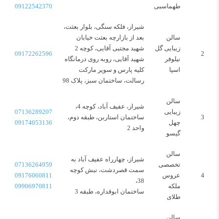
طهماسبی
09122542370
شیراز، فلکه سنگی، بلوار بعثت،
سالن
بعد از بازارچه بعثت خیابان
زیبایی گل
شهید مجتبی آقایی، کوچه 2
09172262596
2
نیلوفر
شهید آقایی، روبه روی درمانگاه
اسپا
کلیه پارس و سوپر مارکت
رسالت، ساختمان سبز، پلاک 98
سالن
شیراز، عفیف آباد، کوچه 4،
زیبایی
07136289207
3
ساختمان استاربن، طبقه دوم،
چهل
09174053136
واحد 2
گیسو
سالن
شیراز، چهارراه عفیف آباد به
تخصصی
07136264959
سمت قصردشت، نبش کوچه
4
عروس
09176060811
38،
ملکه
09906970811
ساختمان ابوقداره، طبقه 3
طلای
سالن