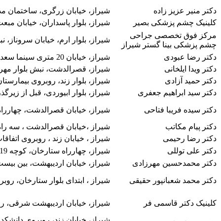
دکتر منیر عزیز زاده
شیراز، خیابان زرگری، ساختمان مد
کلینیک چشم پزشکی بصیر
شیراز، بلوار پاسداران، خیابان مبع
مرکز فوق تخصصی جراحی
شیراز، بلوار ارم، خیابان سروناز، ن
چشم پزشکی بینا گستر شیراز
دکتر رضا عبودی
شیراز، خیابان 20 متری سینما سعدی، نبش معدل
دکتر ویدا ایلخانی
شیراز، قصرالدشت، نبش بلوار مهر
دکتر حمید آزادی
شیراز، بلوار زند، روبروی بیمارستا
دکتر سید ابراهیم جعفری
شیراز، بلوار ابیوردی، قبل از زیرگذر چمران، بعد ا
دکتر سیده فریبا فتاحی
شیراز، خیابان قصرالدشت، چهارراه 
دکتر پیام مکاتب
شیراز ،خیابان قصرالدشت ، سه راه
دکتر رضا رحیمی
شیراز ، خیابان زند ، روبروی اتفاق
دکتر علی توللی
شیراز، چهارراه ستارخان، کوچه 19 زرگری
دکتر محمدحسین مهرزادی
شیراز، خیابان اردیبهشت، بین بیس
دکتر محمد شعبانپور حقیقی
شیراز ، ابتدای بلوار ستارخان، رو
کلینیک دکتر قاسمی فر
شیراز، خیابان اردیبهشت شرقی، روبروی کو
شیراز، خیابان زند، روبروی دانشکد