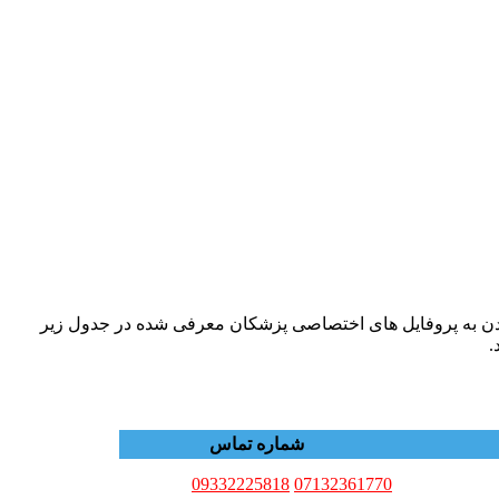
، شما می توانید با وارد شدن به پروفایل های اختصاصی پزشکان معرفی شده در جدول زیر
.
شماره تماس
09332225818
07132361770