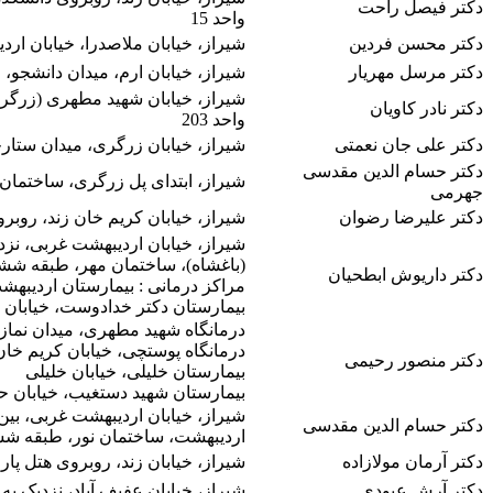
دکتر فیصل راحت
واحد 15
دکتر محسن فردین
شیراز، خیابان ملاصدرا، خیابان ارد
دکتر مرسل مهریار
شیراز، خیابان ارم، میدان دانشجو،
دکتر نادر کاویان
واحد 203
دکتر علی جان نعمتی
شیراز، خیابان زرگری، میدان ست
دکتر حسام الدین مقدسی
شیراز، ابتدای پل زرگری، ساختمان ا
جهرمی
دکتر علیرضا رضوان
شیراز، خیابان کریم خان زند، روب
(باغشاه)، ساختمان مهر، طبقه شش
دکتر داریوش ابطحیان
مراکز درمانی : بیمارستان اردیبهش
بیمارستان دکتر خدادوست، خیابان
درمانگاه شهید مطهری، میدان نماز
درمانگاه پوستچی، خیابان کریم خان 
دکتر منصور رحیمی
بیمارستان خلیلی، خیابان خلیلی
بیمارستان شهید دستغیب، خیابان ح
دکتر حسام الدین مقدسی
اردیبهشت، ساختمان نور، طبقه ش
دکتر آرمان مولازاده
شیراز، خیابان زند، روبروی هتل پا
دکتر آرش عبودی
شیراز، خیابان عفیف آباد، نزدیک به بازارچه حافظ، 