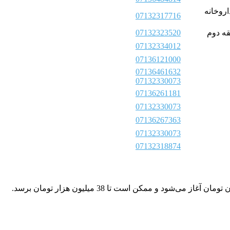
 جنب داروخانه
07132317716
07132323520
07132334012
07136121000
07136461632
07132330073
07136261181
07132330073
07136267363
07132330073
07132318874
هزینه عمل PRK در شیراز بسته به پزشک متخصص و کلینیک انتخابی متفاوت است. به طور کلی، در سال 1404 این جراحی از حدود 23 میلیون تومان آغاز می‌شود و ممکن است تا 38 میلیون هزار تومان برسد.