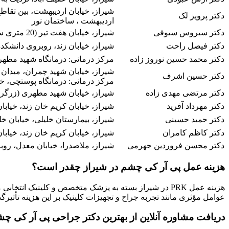
دکتر پرویز لک
اردیبهشت ، ساختمان نور
دکتر سیروس سیوفی
شیراز، خیابان هفت تیر (20 متری سینما سعدی)، خیابان اردیبهشت غربی، نبش کوچه 5، ساختمان آریا، طبقه دوم
دکتر فیصل راحت
شیراز، خیابان زند، روبروی دانشکده
دکتر محمد حسین نوروز زاده
مرکز درمانی: درمانگاه شهید مطهر
شیراز، خیابان شهید چمران، میدان
دکتر حسین اشرف
مرکز درمانی: درمانگاه پوستچی، خی
دکتر مرتضی مهدی زاده
شیراز، خیابان شهید مطهری (زرگری)، نبش کوچه 17، سا
دکتر مهرداد آفرید
شیراز، خیابان کریم خان زند، خیابا
دکتر حمید حسینی
شیراز، بیمارستان خلیلی، خیابان خل
دکتر کاظم کامران
شیراز، خیابان کریم خان زند، خیابا
دکتر محسن فروردین جهرمی
شیراز، ملاصدرا، خیابان معدل، رو
هزینه عمل پی آر کی چشم در شیراز چقدر است؟
عوامل مؤثری مانند تجربه جراح و تجهیزات کلینیک بر این هزینه تأثیرگذ
دریافت مشاوره آنلاین از بهترین دکتر جراحی پی آر کی چش