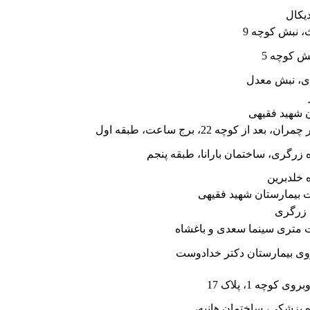
یکال
ث، نبش کوچه 9
بش کوچه 5
ن شهید فقیهی
ز کوچه 22، برج ساعت، طبقه اول
زرگری، ساختمان بارانا، طبقه پنجم
 خلدبرین
ات بیمارستان شهید فقیهی
ت متری سینما سعدی و باغشاه
بروی بیمارستان دکتر خدادوست
چه 1، پلاک 17
ه پزشکی، ساختمان هانیه،