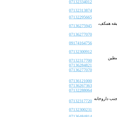
07132334012
07132313874
07132295665
19، ساختمان ستارخان، طبقه همکف،
07136275945
07136277070
09174164756
07132300912
ا سعدی) و فلسطین
07132317700
07136284821
07136277070
07136121000
07136267363
07132288064
ین (باغشاه)، جنب داروخانه
07132317720
07132300231
07136484814