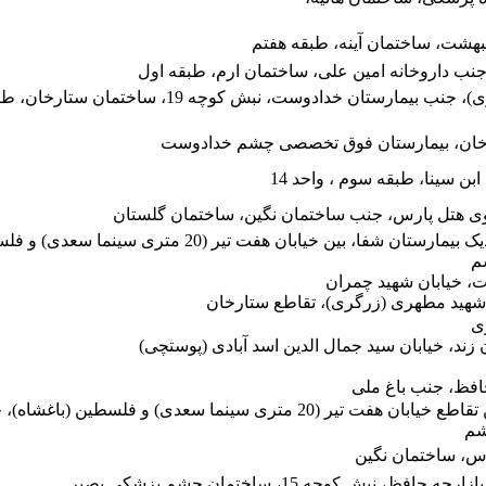
یبهشت، ساختمان آینه، طبقه هفتم
 جنب داروخانه امین علی، ساختمان ارم، طبقه اول
شیراز، خیابان شهید مطهری (زرگری)، جنب بیمارستان خدادوست، نبش کوچه 
ارخان، بیمارستان فوق تخصصی چشم خدادوست
بن سینا، طبقه سوم ، واحد 14
روی هتل پارس، جنب ساختمان نگین، ساختمان گلستان
شیراز، خیابان اردیبهشت غربی، نزدیک بیمارستان شفا، بین خیابان هفت تیر (20 متری سینم
م
ت، خيابان شهيد چمران
 شهید مطهری (زرگری)، تقاطع ستارخان
ی
زند، خیابان سید جمال الدین اسد آبادی (پوستچی)
افظ، جنب باغ ملی
شیراز، خیابان اردیبهشت غربی، بین تقاطع خیابان هفت تیر (20 متری سینما سعدی) و فلسط
شم
رس، ساختمان نگین
نبش کوچه 15، ساختمان چشم پزشکی بصیر.