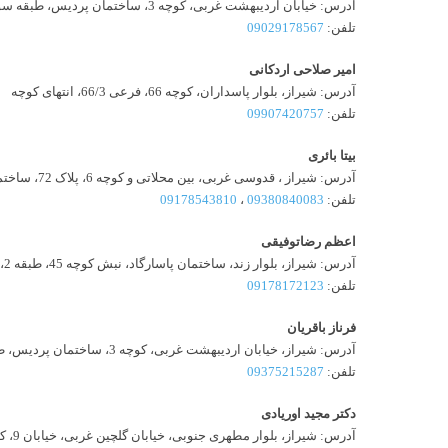
آدرس: خیابان اردیبهشت غربی، کوچه 3، ساختمان پردیس، طبقه سوم، واحد 6
تلفن:
09029178567
امیر صلاحی اردکانی
آدرس: شیراز، بلوار پاسداران، کوچه 66، فرعی 66/3، انتهای کوچه
تلفن:
09907420757
بیتا بائری
آدرس: شیراز ، قدوسی غربی، بین محلاتی و کوچه 6، پلاک 72، ساختمان پرسیس، طبقه اول
تلفن:
09380840083
،
09178543810
اعظم رضاتوفیقی
آدرس: شیراز، بلوار زند، ساختمان پاسارگاد، نبش کوچه 45، طبقه 2، واحد 4
تلفن:
09178172123
فرناز باقریان
آدرس: شیراز، خیابان اردیبهشت غربی، کوچه 3، ساختمان پردیس، طبقه سوم، واحد 6
تلفن:
09375215287
دکتر مجید اوریادی
آدرس: شیراز، بلوار مطهری جنوبی، خیابان گلچین غربی، خیابان 9، کوچه 9/6، مرکز توانبخشی سروش