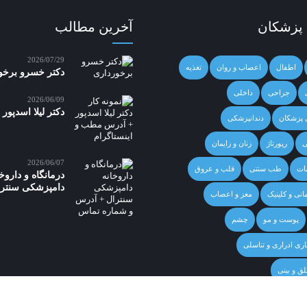
 پزشکان
آخرین مطالب
2026/07/29
اطفال
اعصاب و روان
تغذیه
دکتر خسرو برخو
جراحی
داخلی
2026/06/09
دکتر لیلا اسدپور
ی پزشکان
دندانپزشکی
ی
رپورتاژ
زنان و زایمان
2026/06/07
ات
طب سنتی
قلب و عروق
درمانگاه و داروخ
دامپزشکی سنترا
انی و کلینیک
مغز و اعصاب
پوست و مو
چشم
اری ادراری و تناسلی
ق و بینی