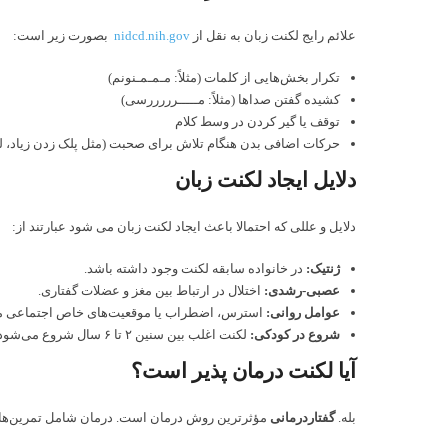
علائم رایج لکنت زبان به نقل از
nidcd.nih.gov
بصورت زیر است:
تکرار بخش‌هایی از کلمات (مثلاً: مـمـمـنونم)
کشیده گفتن صداها (مثلاً: مـــــرررررسی)
توقف یا گیر کردن در وسط کلام
حرکات اضافی بدن هنگام تلاش برای صحبت (مثل پلک زدن زیاد، 
دلایل ایجاد لکنت زبان
دلایل و عللی که احتمالا باعث ایجاد لکنت زبان می شود عبارتند از:
ژنتیک:
در خانواده سابقه لکنت وجود داشته باشد.
عصبی-رشدی:
اختلال در ارتباط بین مغز و عضلات گفتاری.
عوامل روانی:
استرس، اضطراب یا موقعیت‌های خاص اجتماعی مم
شروع در کودکی:
لکنت اغلب بین سنین ۲ تا ۶ سال شروع می‌شود.
آیا لکنت درمان‌ پذیر است؟
بله.
گفتاردرمانی
مؤثرترین روش درمان است. درمان شامل تمرین‌های 