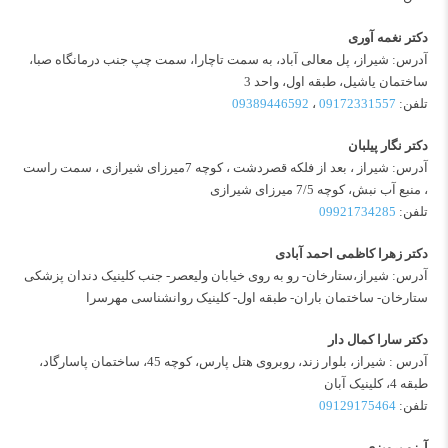
دکتر نغمه آوری
آدرس: شیراز، پل معالی آباد، به سمت تاچارا، سمت چپ جنب درمانگاه صبا،
ساختمان یاشیل، طبقه اول، واحد 3
تلفن:
09172331557
،
09389446592
دکتر نگار پیلبان
آدرس: شیراز ، بعد از فلکه قصردشت ، کوچه 7میرزای شیرازی ، سمت راست
، منبع آب نبش، کوچه 7/5 میرزای شیرازی
تلفن:
09921734285
دکتر زهرا کاظمی احمد آبادی
آدرس: شیراز،ستارخان- رو به روی خیابان ولیعصر- جنب کلینیک دندان پزشکی
ستارخان- ساختمان باران- طبقه اول- کلینیک روانشناسی مهرسرا
دکتر سارا کمال دار
آدرس : شیراز، بلوار زند، روبروی هتل پارس، کوچه 45، ساختمان پاسارگاد،
طبقه 4، کلینیک آبان
تلفن:
09129175464
آرزو پرویزی