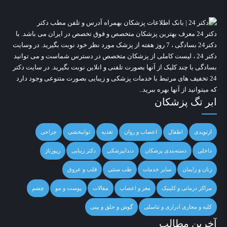
دکتر 24
معرف بهترین پزشکان متخصص و فوق تخصص در ایران می باشد. با
دکتر24 بسادگی ، 7 روز هفته از پزشک مورد نظر خود نوبت بگیرید. در وسایت
دکتر 24
، لیست کاملی از پزشکان متخصص در دسترس شماست و می توانید
بسادگی با چند کلیک از آنها بصورت تلفنی و انلاین نوبت بگیرید. در سایت
دکتر
24
تخفیف های مرتبط با خدمات پزشکی و زیبایی بصورت متنوعی وجود دارد
که میتوانید از آنها بهره ببرید..
ابر تگ پزشکان
ارتوپدی
اطفال
اعصاب و روان
تغذیه
توانبخشی
جراحی
داخلی
دسته‌بندی پزشکان
دندانپزشکی
دکتر زیبایی
رپورتاژ
زنان و زایمان
سایر خدمات
طب سنتی
قلب و عروق
مراکز درمانی و کلینیک
مغز و اعصاب
مقالات
پوست و مو
چشم
کلیه و مجاری ادراری و تناسلی
گوش و حلق و بینی
آخرین مطالب