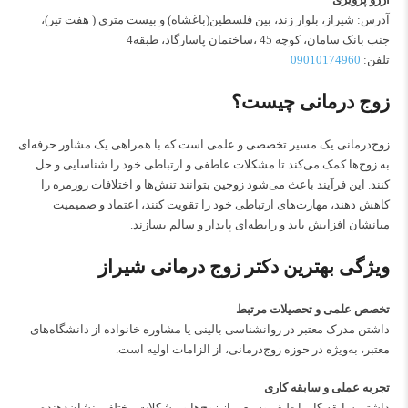
آدرس: شیراز، بلوار زند، بین فلسطین(باغشاه) و بیست متری ( هفت تیر)،
جنب بانک سامان، کوچه 45 ،ساختمان پاسارگاد، طبقه4
تلفن:
09010174960
زوج درمانی چیست؟
زوج‌درمانی یک مسیر تخصصی و علمی است که با همراهی یک مشاور حرفه‌ای
به زوج‌ها کمک می‌کند تا مشکلات عاطفی و ارتباطی خود را شناسایی و حل
کنند. این فرآیند باعث می‌شود زوجین بتوانند تنش‌ها و اختلافات روزمره را
کاهش دهند، مهارت‌های ارتباطی خود را تقویت کنند، اعتماد و صمیمیت
میانشان افزایش یابد و رابطه‌ای پایدار و سالم بسازند.
ویژگی بهترین دکتر زوج درمانی شیراز
تخصص علمی و تحصیلات مرتبط
داشتن مدرک معتبر در روانشناسی بالینی یا مشاوره خانواده از دانشگاه‌های
معتبر، به‌ویژه در حوزه زوج‌درمانی، از الزامات اولیه است.
تجربه عملی و سابقه کاری
داشتن سابقه کار با طیف وسیعی از زوج‌ها و مشکلات مختلف، نشان‌دهنده