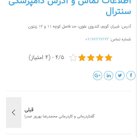
اطلاعات تماس و آدرس دامپزشکی
سنترال
آدرس: شیراز، گویم، کندروی علوی، حد فاصل کوچه 11 و 12 زیتون
شماره تماس:
09176297272
4/5 - (4 امتیاز)
قبلی
گفتاردرمانی و کاردرمانی محمدرضا بهروز صدرا