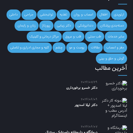
ارتوپدی
اطفال
اعصاب و روان
تغذیه
توانبخشی
جراحی
داخلی
دسته‌بندی پزشکان
دندانپزشکی
دکتر زیبایی
رپورتاژ
زنان و زایمان
سایر خدمات
طب سنتی
قلب و عروق
مراکز درمانی و کلینیک
مغز و اعصاب
مقالات
پوست و مو
چشم
کلیه و مجاری ادراری و تناسلی
گوش و حلق و بینی
آخرین مطالب
2026/07/29
دکتر خسرو برخورداری
2026/06/09
دکتر لیلا اسدپور
2026/06/07
درمانگاه و داروخانه دامپزشکی سنترال