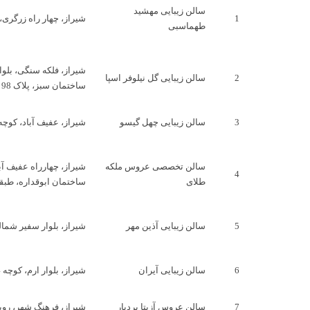
سالن زیبایی مهشید
1
شیراز، چهار راه زرگری، مجتمع
طهماسبی
2
سالن زیبایی گل نیلوفر اسپا
ساختمان سبز، پلاک 98
3
سالن زیبایی چهل گیسو
شیراز، عفیف آباد، کوچه 4، ساختمان استاربن، طبقه دوم، واحد
سالن تخصصی عروس ملکه
شیراز، چهارراه عفیف آ
4
طلای
ساختمان ابوقداره، طبقه 
5
سالن زیبایی آذین مهر
شیراز، بلوار سفیر شمال
6
سالن زیبایی آیران
شیراز، بلوار ارم، کوچه 4، سمت چپ، اولین درب، پلاک 65
7
سالن عروس آزیتا بردبار
شیراز، فرهنگ شهر، روبروی دادگستر