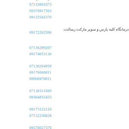
07133601073
09370917563
09122542370
 خیابان شهید مجتبی آقایی، کوچه 2 شهید آقایی، روبه روی درمانگاه کلیه پارس و سوپر مارکت رسالت،
09172262596
07136289207
09174053136
07136264959
09176060811
09906970811
07138313360
09364855455
09175122129
07132250828
09378027579