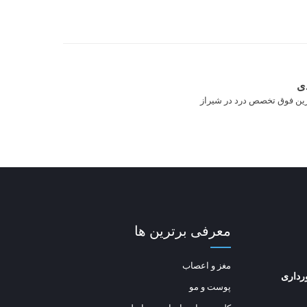
ی
رین فوق تخصص درد در شیراز
معرفی برترین ها
مغز و اعصاب
رداری
پوست و مو