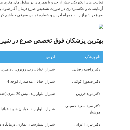
فعالیت های الکتریکی بیش از حد و یا همزمان در سلول های مغزی م
آزمایشات و عکسبرداری در صورت تشخیص صرع درمان آغاز شود. به یا
صرع در شیراز را به همراه آدرس و شماره تماس معرفی خواهیم کرد 
بهترین پزشکان فوق تخصص صرع در شیرا
نام پزشک
آدرس
دکتر راضیه رضایی
شیراز، خیابان زند، روبروی 20 متری وسینما سعدی
دکتر صفورا کوکبی
شیراز، خیابان ملاصدرا، کوچه 4
دکتر نوید فرزین
شیراز، بلوار زند، نبش 20 متری (هفت تیر)،
دکتر سید سعید حسینی
شیراز، بلوار زند، خیابان شهید عبائ
هوشیار
دکتر بیژن اعرابی
شیراز، بیمارستان نمازی، درمانگاه