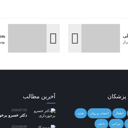
لی
بعد
از
بهت
 پزشکان
آخرین مطالب
2026/07/29
اطفال
اعصاب و روان
تغذیه
دکتر خسرو برخو
جراحی
داخلی
2026/06/09