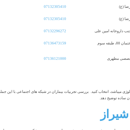
ضا (ع)
07132305410
ضا (ع)
07132305410
جنب داروخانه امین علی
07132296272
07136473159
 تخصصی مطهری
07136121000
ولوژی میباشد، انتخاب کنید. بررسی تجربیات بیماران در شبکه های اجتماعی با این ج
بان ساده توضیح دهد.
شیراز