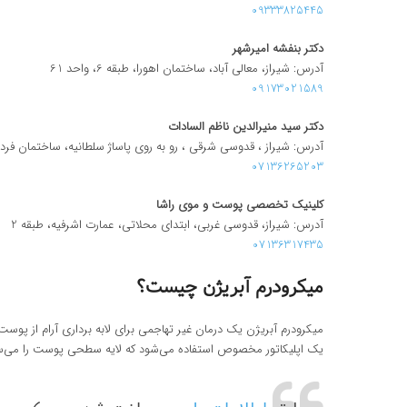
09333825445
دکتر بنفشه امیرشهر
آدرس: شیراز، معالی آباد، ساختمان اهورا، طبقه 6، واحد 61
09173021589
دکتر سید منیرالدین ناظم السادات
آدرس: شیراز ، قدوسی شرقی ، رو به روی پاساژ سلطانیه، ساختمان فرد
07136265203
کلینیک تخصصی پوست و موی راشا
آدرس: شیراز، قدوسی غربی، ابتدای محلاتی، عمارت اشرفیه، طبقه 2
07136317435
میکرودرم آبریژن چیست؟
میکرودرم آبریژن یک درمان غیر تهاجمی برای لابه برداری آرام از پ
یک اپلیکاتور مخصوص استفاده می‌شود که لایه سطحی پوست را می‌سای