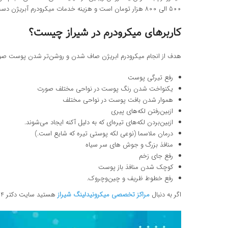
500 الی 800 هزار تومان است و هزینه خدمات میکرودرم آبریژن دست ها حدودا بین 600 الی 900 هزارتومان می باشد.
کاربرهای میکرودرم در شیراز چیست؟
هدف از انجام میکرودرم ابریژن صاف شدن و روشن‌تر شدن پوست صورت ا
رفع تیرگی پوست
یکنواخت شدن رنگ پوست در نواحی مختلف صورت
هموار شدن بافت پوست در نواحی مختلف
ازبین‌رفتن لکه‌های پیری
ازبین‌بردن لکه‌های تیره‌ای که به دلیل آکنه ایجاد می‌شوند.
درمان ملاسما (نوعی لکه پوستی تیره که شایع است.)
منافذ بزرگ و جوش های سر سیاه
رفع جای زخم
کوچک شدن منافذ باز پوست
رفع خطوط ظریف و چین‌وچروک.
اگر به دنبال
مراکز تخصصی میکرونیدلینگ شیراز
هستید سایت دکتر 24 آنها را به شما معرفی کرده است. جهت کسب اطلاعات بیشتر به لینک درج شده سر بزنید.