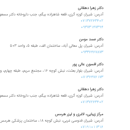
دکتر زهرا دهقانی
آدرس: شیراز، کوزه گری، قلعه شاهزاده بیگم، جنب داروخانه دکتر مسع
07137263402
09373147394
دکتر صمد مومن
آدرس: شیراز، پل معالی آباد، ساختمان الف، طبقه 5، واحد 503
09336467873
دکتر افسون عالی پور
آدرس: شیراز، بلوار بعثت، نبش کوچه 16، مجتمع مریم، طبقه چهارم، واحد 8
07136476173
دکتر زهرا دهقانی
آدرس: شیراز، کوزه گری، قلعه شاهزاده بیگم، جنب داروخانه دکتر مسع
07137263402
مركز زيبايی، لاغری و ليزر هرمس
آدرس: شیراز، قدوسی غربی، نبش کوچه 18، ساختمان پزشکی هرمس، طبقه 4، واحد 7
07191011316