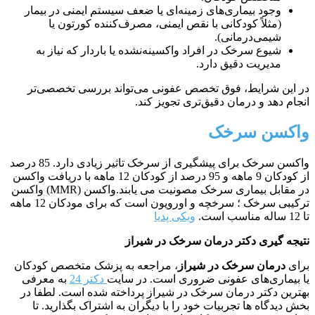
وجود بیماری‌های زمینه‌ای یا ضعف سیستم ایمنی در بیمار
(مثلاً کودکانی با نقص ایمنی، مصرف‌کننده کورتون یا
شیمی‌درمانی).
شیوع سرخک در افراد واکسینه‌نشده یا باردار که نیاز به
مدیریت دقیق دارد.
در این شرایط، فوق تخصص عفونی می‌تواند بررسی تخصصی‌تر
انجام دهد و درمان دقیق‌تری تجویز کند.
واکسن سرخک
واکسن سرخک برای پیشگیری از سرخک تاثیر زیادی دارد. 85 درصد
از کودکان 9 ماهه و 95 درصد از کودکان 12 ماهه با دریافت واکسن
در مقابل بیماری سرخک مصونیت می یابند.واکسن (MMR) واکسن
ترکیبی سرخک ؛ سرخچه و اورویون است که برای مودکان 12 ماهه
تا 12 ساله مناسب است.
ویکی پدیا
نتیجه گیری دکتر درمان سرخک در شیراز
برای
درمان سرخک در شیراز
، مراجعه به پزشک متخصص کودکان
یا بیماری‌های عفونی ضروری است. در سایت
دکتر 24
به معرفی
بهترین دکتر درمان سرخک در شیراز پرداخته شده است. لطفا در
بخش دیدگاه ها تجربیات خود را با دیگران به اشتراک بگذارید. تا