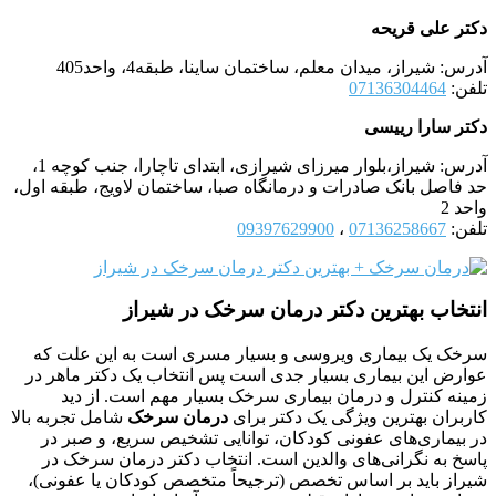
دکتر علی قریحه
آدرس: شیراز، میدان معلم، ساختمان ساینا، طبقه4، واحد405
تلفن:
07136304464
دکتر سارا رییسی
آدرس: شیراز،بلوار میرزای شیرازی، ابتدای تاچارا، جنب کوچه 1،
حد فاصل بانک صادرات و درمانگاه صبا، ساختمان لاویج، طبقه اول،
واحد 2
تلفن:
07136258667
،
09397629900
انتخاب بهترین دکتر درمان سرخک در شیراز
سرخک یک بیماری ویروسی و بسیار مسری است به این علت که
عوارض این بیماری بسیار جدی است پس انتخاب یک دکتر ماهر در
زمینه کنترل و درمان بیماری سرخک بسیار مهم است. از دید
کاربران بهترین ویژگی یک دکتر برای
درمان سرخک
شامل تجربه بالا
در بیماری‌های عفونی کودکان، توانایی تشخیص سریع، و صبر در
پاسخ به نگرانی‌های والدین است. انتخاب دکتر درمان سرخک در
شیراز باید بر اساس تخصص (ترجیحاً متخصص کودکان یا عفونی)،