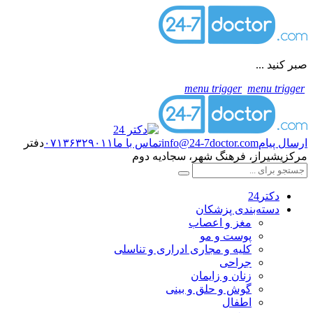
صبر کنید ...
menu trigger
menu trigger
ارسال پیام
info@24-7doctor.com
تماس با ما
۰۷۱۳۶۳۲۹۰۱۱
دفتر
مرکزی
شیراز، فرهنگ شهر، سجادیه دوم
دکتر24
دسته‌بندی پزشکان
مغز و اعصاب
پوست و مو
کلیه و مجاری ادراری و تناسلی
جراحی
زنان و زایمان
گوش و حلق و بینی
اطفال