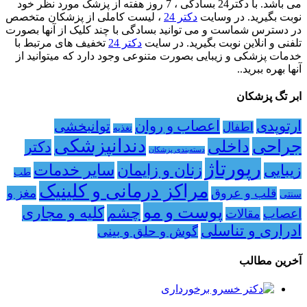
می باشد. با دکتر24 بسادگی ، 7 روز هفته از پزشک مورد نظر خود
نوبت بگیرید. در وسایت
دکتر 24
، لیست کاملی از پزشکان متخصص
در دسترس شماست و می توانید بسادگی با چند کلیک از آنها بصورت
تلفنی و انلاین نوبت بگیرید. در سایت
دکتر 24
تخفیف های مرتبط با
خدمات پزشکی و زیبایی بصورت متنوعی وجود دارد که میتوانید از
آنها بهره ببرید..
ابر تگ پزشکان
اعصاب و روان
ارتوپدی
توانبخشی
اطفال
تغذیه
دندانپزشکی
جراحی
داخلی
دکتر
دسته‌بندی پزشکان
رپورتاژ
زنان و زایمان
سایر خدمات
زیبایی
طب
مراکز درمانی و کلینیک
مغز و
قلب و عروق
سنتی
پوست و مو
چشم
کلیه و مجاری
اعصاب
مقالات
ادراری و تناسلی
گوش و حلق و بینی
آخرین مطالب