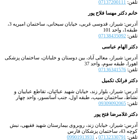
تلفن:
07137200111
خانم دکتر مهسا فلاح پور
آدرس: شیراز، قدوسی غربی، خیابان سبحانی، ساختمان امیریه 3،
طبقه1، واحد 101
تلفن:
07138435092
دکتر الهام عباسی
آدرس: شیراز، معالی آباد، بین دوستان و خلبانان، ساختمان پزشکی
اهورا، طبقه سوم، واحد 37
تلفن:
07136341576
دکتر فرانک تکمیل
آدرس: شیراز، بلوار زند، خیابان شهید عبائیان، تقاطع عباییان و
نشاط، ساختمان سیب، طبقه اول، جنب آسانسور، واحد چهار
تلفن:
09309092065
دکتر غلامرضا فتح پور
آدرس: شیراز، خیابان زند، روبروی بیمارستان شهید فقیهی، نبش
کوچه 43، ساختمان پزشکان فارس
تلفن:
07132330791
،
09901913931